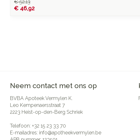
€ 52,13
€ 46,92
Neem contact met ons op
BVBA Apoteek Vermylen K.
Leo Kempenaersstraat 7
2223
Heist-op-den-Berg Schriek
Telefoon:
+32 15 23 33 70
E-mailadres:
info@
apotheekvermylen.be
APB nummer:
123501