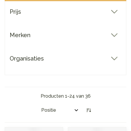
Doorgaan naar productlijst
Prijs
filter
Merken
filter
Organisaties
filter
Producten
1
-
24
van
36
Sorteer op: