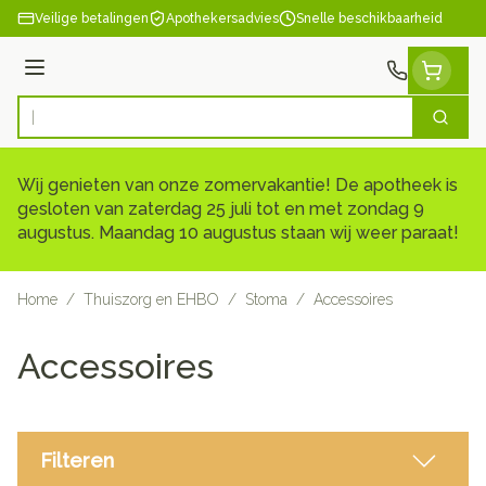
Ga naar de inhoud
Veilige betalingen
Apothekersadvies
Snelle beschikbaarheid
Menu
Zoek
Product, merk, categorie...
Wij genieten van onze zomervakantie! De apotheek is
gesloten van zaterdag 25 juli tot en met zondag 9
augustus. Maandag 10 augustus staan wij weer paraat!
Home
/
Thuiszorg en EHBO
/
Stoma
/
Accessoires
Accessoires
Filteren