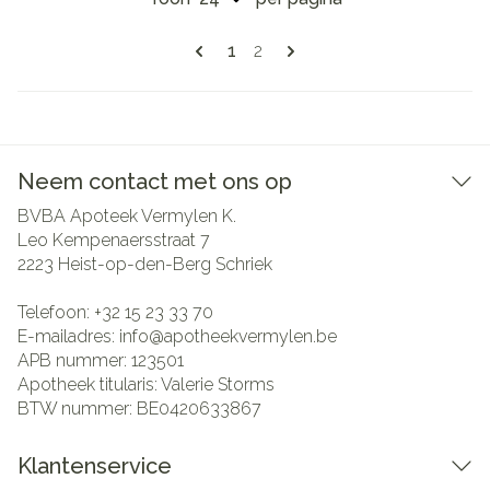
Pagina's
U lees momenteel pagina
Pagina
1
2
Neem contact met ons op
BVBA Apoteek Vermylen K.
Leo Kempenaersstraat 7
2223
Heist-op-den-Berg Schriek
Telefoon:
+32 15 23 33 70
E-mailadres:
info@
apotheekvermylen.be
APB nummer:
123501
Apotheek titularis:
Valerie Storms
BTW nummer:
BE0420633867
Klantenservice