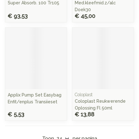
Super Absorb. 100 Tr105
Med.kleefmid.z/alc
Doek30
€ 93,53
€ 45,00
Coloplast
Applix Pump Set Easybag
Coloplast Reukwerende
Enfit/enplus Transiieset
Oplossing Fl 50ml
€ 5,53
€ 13,88
Toon
per pagina