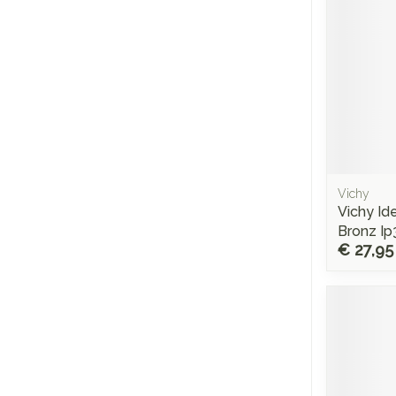
Vichy
Vichy Id
Bronz I
€ 27,95