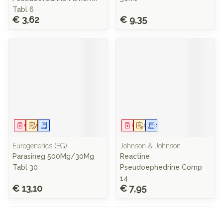
Tabl 6
€ 3,62
€ 9,35
Geneesmiddel
Op voorschrift
Schriftelijke aanvraag
Geneesmiddel
Op voorschrift
Schriftelijke aanvraag
Eurogenerics (EG)
Johnson & Johnson
Parasineg 500Mg/30Mg
Reactine
Tabl 30
Pseudoephedrine Comp
14
€ 13,10
€ 7,95