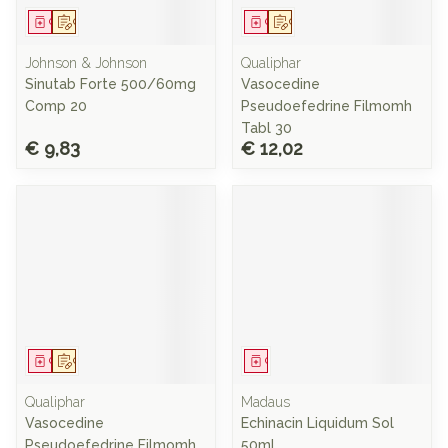
Geneesmiddel
Op voorschrift
Geneesmiddel
Op voorschrift
Johnson & Johnson
Qualiphar
Sinutab Forte 500/60mg
Vasocedine
Comp 20
Pseudoefedrine Filmomh
Tabl 30
€ 9,83
€ 12,02
Geneesmiddel
Op voorschrift
Geneesmiddel
Qualiphar
Madaus
Vasocedine
Echinacin Liquidum Sol
Pseudoefedrine Filmomh
50ml