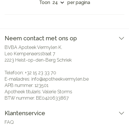
Toon
per pagina
Neem contact met ons op
BVBA Apoteek Vermylen K.
Leo Kempenaersstraat 7
2223
Heist-op-den-Berg Schriek
Telefoon:
+32 15 23 33 70
E-mailadres:
info@
apotheekvermylen.be
APB nummer:
123501
Apotheek titularis:
Valerie Storms
BTW nummer:
BE0420633867
Klantenservice
FAQ