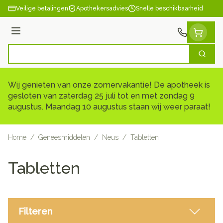
Ga naar de inhoud
Veilige betalingen
Apothekersadvies
Snelle beschikbaarheid
Menu
Zoek
Product, merk, categorie...
Wij genieten van onze zomervakantie! De apotheek is
gesloten van zaterdag 25 juli tot en met zondag 9
augustus. Maandag 10 augustus staan wij weer paraat!
Home
/
Geneesmiddelen
/
Neus
/
Tabletten
Tabletten
Filteren