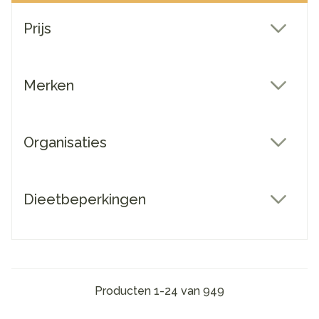
Doorgaan naar productlijst
Prijs
filter
Merken
filter
Organisaties
filter
Dieetbeperkingen
filter
Producten
1
-
24
van
949