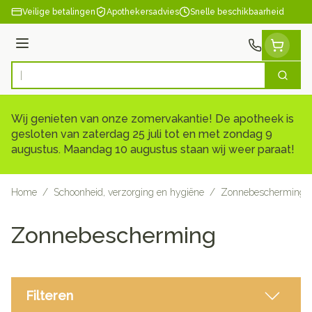
Ga naar de inhoud
Veilige betalingen
Apothekersadvies
Snelle beschikbaarheid
Menu
Zoek
Product, merk, categorie...
Wij genieten van onze zomervakantie! De apotheek is
gesloten van zaterdag 25 juli tot en met zondag 9
augustus. Maandag 10 augustus staan wij weer paraat!
Home
/
Schoonheid, verzorging en hygiëne
/
Zonnebescherming
Zonnebescherming
Filteren