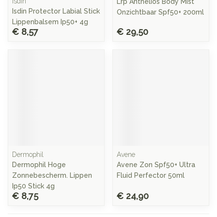
Isdin
Lrp Anthelios Body Mist
Isdin Protector Labial Stick
Onzichtbaar Spf50+ 200ml
Lippenbalsem Ip50+ 4g
€ 8,57
€ 29,50
Dermophil
Avene
Dermophil Hoge
Avene Zon Spf50+ Ultra
Zonnebescherm. Lippen
Fluid Perfector 50ml
Ip50 Stick 4g
€ 8,75
€ 24,90