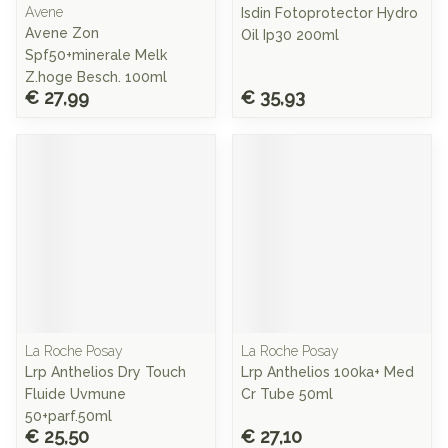
Avene
Isdin Fotoprotector Hydro
Avene Zon
Oil Ip30 200ml
Spf50+minerale Melk
Z.hoge Besch. 100ml
€ 27,99
€ 35,93
La Roche Posay
La Roche Posay
Lrp Anthelios Dry Touch
Lrp Anthelios 100ka+ Med
Fluide Uvmune
Cr Tube 50ml
50+parf.50ml
€ 25,50
€ 27,10