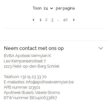
Toon
per pagina
Pagina's
U lees momenteel pagina
Pagina
Pagina
Pagina
1
2
3
...
40
Neem contact met ons op
BVBA Apoteek Vermylen K.
Leo Kempenaersstraat 7
2223
Heist-op-den-Berg Schriek
Telefoon:
+32 15 23 33 70
E-mailadres:
info@
apotheekvermylen.be
APB nummer:
123501
Apotheek titularis:
Valerie Storms
BTW nummer:
BE0420633867