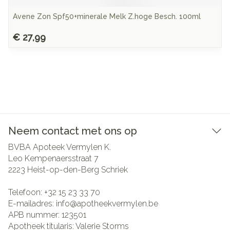
Avene Zon Spf50+minerale Melk Z.hoge Besch. 100ml
€ 27,99
Neem contact met ons op
BVBA Apoteek Vermylen K.
Leo Kempenaersstraat 7
2223
Heist-op-den-Berg Schriek
Telefoon:
+32 15 23 33 70
E-mailadres:
info@
apotheekvermylen.be
APB nummer:
123501
Apotheek titularis:
Valerie Storms