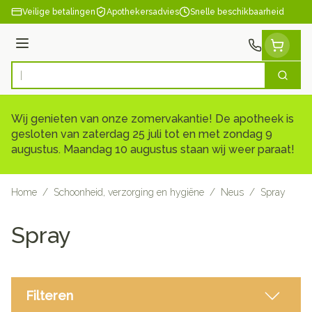
Ga naar de inhoud
Veilige betalingen
Apothekersadvies
Snelle beschikbaarheid
Menu
Zoek
Product, merk, categorie...
Wij genieten van onze zomervakantie! De apotheek is
gesloten van zaterdag 25 juli tot en met zondag 9
augustus. Maandag 10 augustus staan wij weer paraat!
Home
/
Schoonheid, verzorging en hygiëne
/
Neus
/
Spray
Spray
Filteren