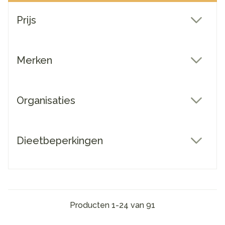
Doorgaan naar productlijst
Prijs
filter
Merken
filter
Organisaties
filter
Dieetbeperkingen
filter
Producten
1
-
24
van
91