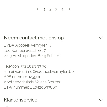
Pagina's
U lees momenteel pagina
Pagina
Pagina
Pagina
1
2
3
4
Neem contact met ons op
BVBA Apoteek Vermylen K.
Leo Kempenaersstraat 7
2223
Heist-op-den-Berg Schriek
Telefoon:
+32 15 23 33 70
E-mailadres:
info@
apotheekvermylen.be
APB nummer:
123501
Apotheek titularis:
Valerie Storms
BTW nummer:
BE0420633867
Klantenservice