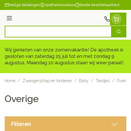
Ga naar de inhoud
Veilige betalingen
Apothekersadvies
Snelle beschikbaarheid
Menu
Zoek
Product, merk, categorie...
Wij genieten van onze zomervakantie! De apotheek is
gesloten van zaterdag 25 juli tot en met zondag 9
augustus. Maandag 10 augustus staan wij weer paraat!
Home
/
Zwangerschap en kinderen
/
Baby
/
Tandjes
/
Overige
Overige
Filteren