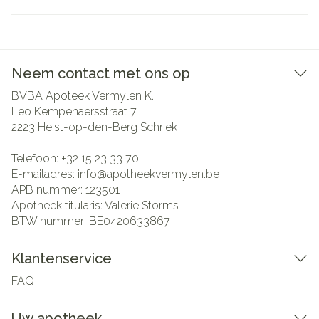
Neem contact met ons op
BVBA Apoteek Vermylen K.
Leo Kempenaersstraat 7
2223
Heist-op-den-Berg Schriek
Telefoon:
+32 15 23 33 70
E-mailadres:
info@
apotheekvermylen.be
APB nummer:
123501
Apotheek titularis:
Valerie Storms
BTW nummer:
BE0420633867
Klantenservice
FAQ
Uw apotheek