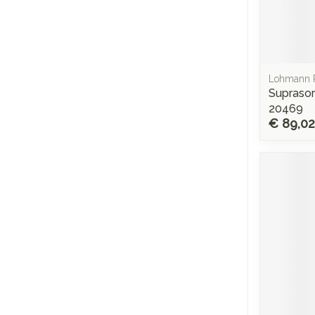
Lohmann 
Supraso
20469
€ 89,02