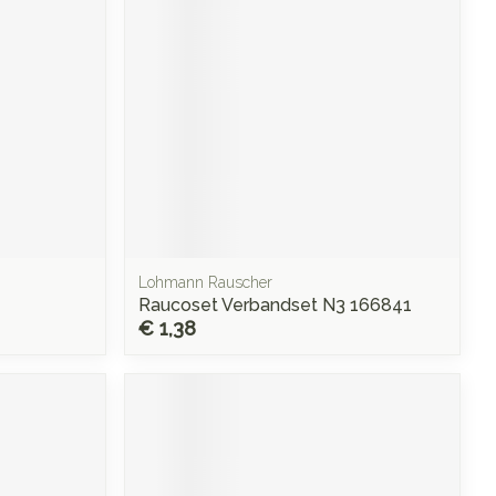
rende
Parfums en
geurproducten
Lohmann Rauscher
Raucoset Verbandset N3 166841
€ 1,38
CBD