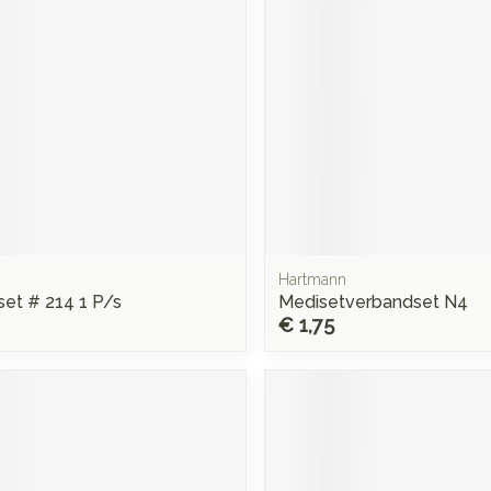
Mondmaskers
rging
Supplementen
Insectenwe
middelen
ssen
 -
d
d
Hartmann
et # 214 1 P/s
Medisetverbandset N4
€ 1,75
Zelfbruiner
Scheren