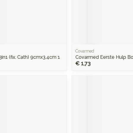
Covarmed
3in1 (fix. Cath) 9cmx3,4cm 1
Covarmed Eerste Hulp Bo
€ 1,73