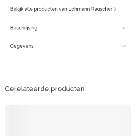
Bekijk alle producten van Lohmann Rauscher
Beschrijving
Gegevens
Gerelateerde producten
Navigeren door de elementen van de carrousel is mogelijk me
Druk om carrousel over te slaan
Druk op om naar carrouselnavigatie te gaan