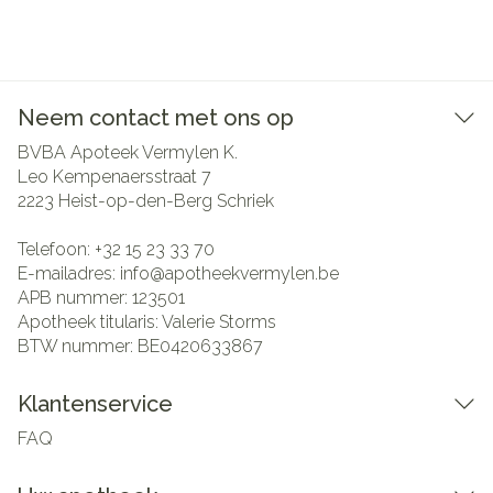
Neem contact met ons op
BVBA Apoteek Vermylen K.
Leo Kempenaersstraat 7
2223
Heist-op-den-Berg Schriek
Telefoon:
+32 15 23 33 70
E-mailadres:
info@
apotheekvermylen.be
APB nummer:
123501
Apotheek titularis:
Valerie Storms
BTW nummer:
BE0420633867
Klantenservice
FAQ