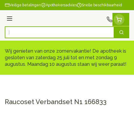
Ga naar de inhoud
Veilige betalingen
Apothekersadvies
Snelle beschikbaarheid
Menu
Zoek
Product, merk, categorie...
Wij genieten van onze zomervakantie! De apotheek is
gesloten van zaterdag 25 juli tot en met zondag 9
augustus. Maandag 10 augustus staan wij weer paraat!
Raucoset Verbandset N1 166833