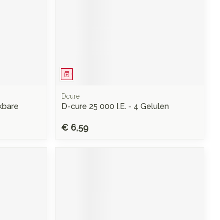
Geneesmiddel
Dcure
nkbare
D-cure 25 000 I.E. - 4 Gelulen
€ 6,59