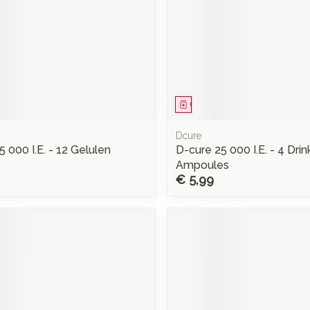
middel
Geneesmiddel
Dcure
 000 I.E. - 12 Gelulen
D-cure 25 000 I.E. - 4 Dri
Ampoules
€ 5,99