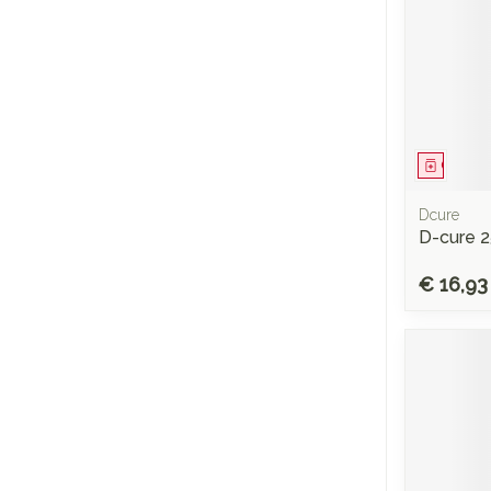
Genees
Dcure
D-cure 25
€ 16,93