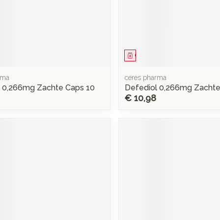
middel
Geneesmiddel
rma
ceres pharma
l 0,266mg Zachte Caps 10
Defediol 0,266mg Zachte
€ 10,98