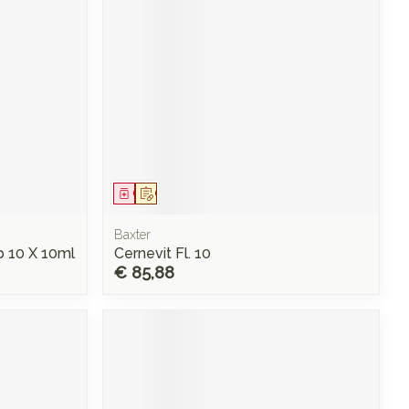
rende
Parfums en
geurproducten
Geneesmiddel
Op voorschrift
Baxter
p 10 X 10ml
Cernevit Fl. 10
€ 85,88
CBD