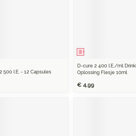
middel
Geneesmiddel
D-cure 2 400 I.E./ml Drin
2 500 I.E. - 12 Capsules
Oplossing Flesje 10ml
€ 4,99