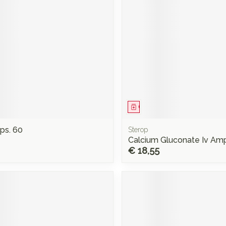
Mondmaskers
rging
Supplementen
Insectenwe
middelen
ssen
 -
d
d
middel
Geneesmiddel
aps. 60
Sterop
Calcium Gluconate Iv Am
€ 18,55
Zelfbruiner
Scheren