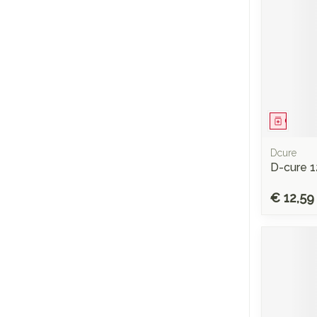
Genees
Dcure
D-cure 1
€ 12,59