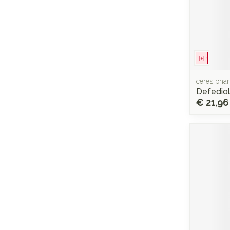
Genees
ceres pha
Defedio
€ 21,96