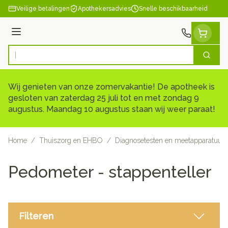
Ga naar de inhoud
Veilige betalingen
Apothekersadvies
Snelle beschikbaarheid
Menu
Zoek
Product, merk, categorie...
Wij genieten van onze zomervakantie! De apotheek is
gesloten van zaterdag 25 juli tot en met zondag 9
augustus. Maandag 10 augustus staan wij weer paraat!
Home
/
Thuiszorg en EHBO
/
Diagnosetesten en meetapparatuur
Pedometer - stappenteller
Filteren