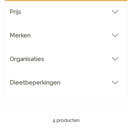
Doorgaan naar productlijst
Prijs
filter
Merken
filter
Organisaties
filter
Dieetbeperkingen
filter
4
producten