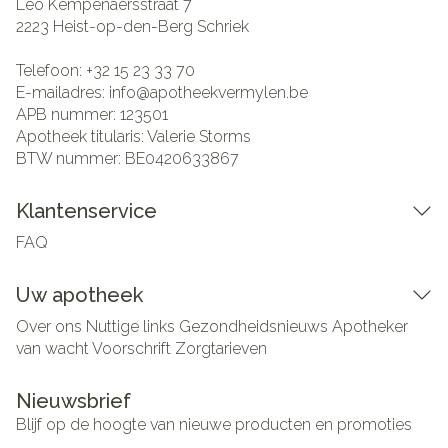
Leo Kempenaersstraat 7
2223
Heist-op-den-Berg Schriek
Telefoon:
+32 15 23 33 70
E-mailadres:
info@
apotheekvermylen.be
APB nummer:
123501
Apotheek titularis:
Valerie Storms
BTW nummer:
BE0420633867
Klantenservice
FAQ
Uw apotheek
Over ons
Nuttige links
Gezondheidsnieuws
Apotheker
van wacht
Voorschrift
Zorgtarieven
Nieuwsbrief
Blijf op de hoogte van nieuwe producten en promoties