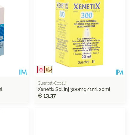
Geneesmiddel
Op voorschrift
Guerbet-Codali
ml
Xenetix Sol Inj 300mg/1ml 20ml
€ 13,37