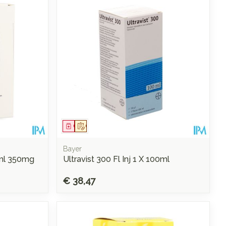
rende
Parfums en
geurproducten
Geneesmiddel
Op voorschrift
Bayer
ml 350mg
Ultravist 300 Fl Inj 1 X 100ml
€ 38,47
CBD