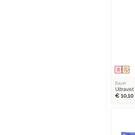
Genees
Op 
Bayer
Ultravist
€ 10,10