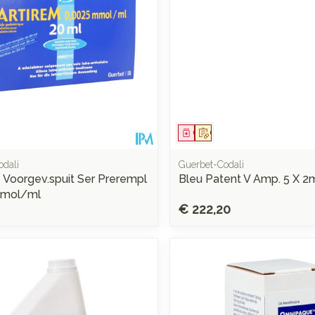
middel
voorschrift
Geneesmiddel
Op voorschrift
odali
Guerbet-Codali
1 Voorgev.spuit Ser Prerempl
Bleu Patent V Amp. 5 X 2
mmol/ml
€ 222,20