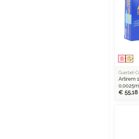
Genees
Op 
Guerbet-C
Artirem 
0,0025
€ 55,18