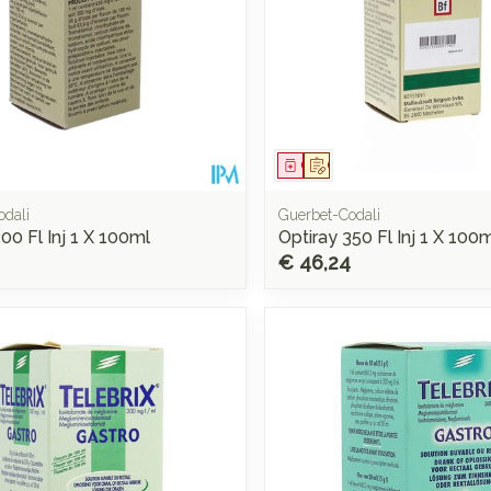
middel
voorschrift
Geneesmiddel
Op voorschrift
odali
Guerbet-Codali
00 Fl Inj 1 X 100ml
Optiray 350 Fl Inj 1 X 100
€ 46,24