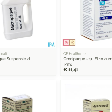
middel
voorschrift
Geneesmiddel
Op voorschrift
odali
GE Healthcare
ue Suspensie 2l
Omnipaque 240 Fl 1x 20
I/ml
€ 11,41