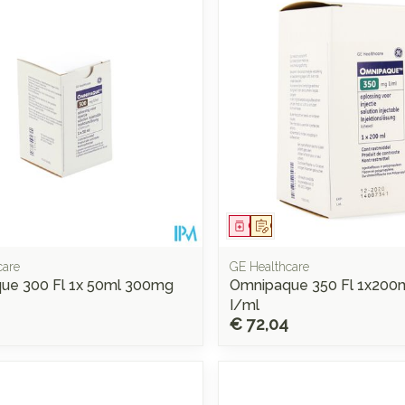
Mondmaskers
rging
Supplementen
Insectenwe
middelen
ssen
 -
d
d
middel
voorschrift
Geneesmiddel
Op voorschrift
care
GE Healthcare
ue 300 Fl 1x 50ml 300mg
Omnipaque 350 Fl 1x200
I/ml
€ 72,04
Zelfbruiner
Scheren