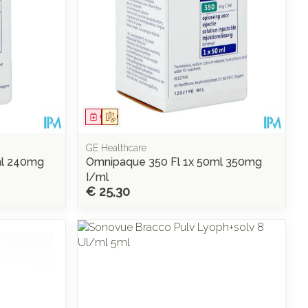
Geneesmiddel
Op voorschrift
GE Healthcare
ml 240mg
Omnipaque 350 Fl 1x 50ml 350mg
I/ml
€ 25,30