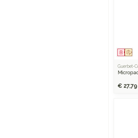
Genees
Op 
Guerbet-C
Micropaq
€ 27,79