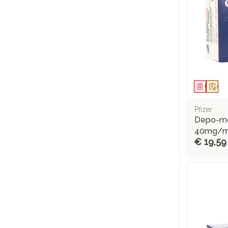
Genees
Op 
Pfizer
Depo-me
40mg/ml
€ 19,59