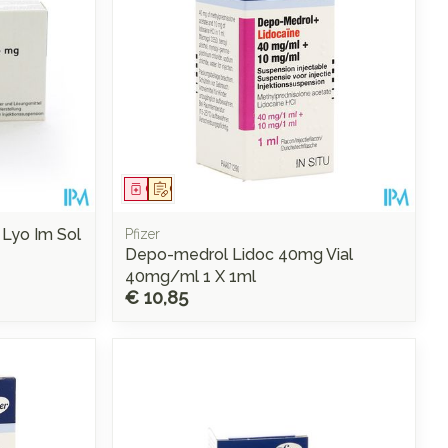
Geneesmiddel
Op voorschrift
 Lyo Im Sol
Pfizer
Depo-medrol Lidoc 40mg Vial
40mg/ml 1 X 1ml
€ 10,85