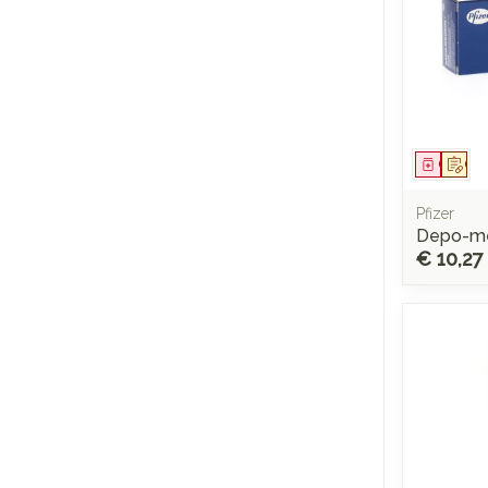
Genees
Op 
Pfizer
Depo-me
€ 10,27