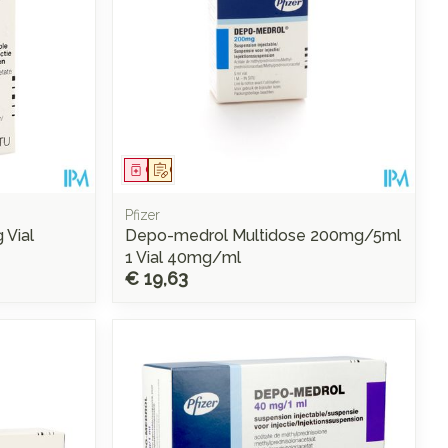
Geneesmiddel
Op voorschrift
Pfizer
Vial
Depo-medrol Multidose 200mg/5ml
1 Vial 40mg/ml
€ 19,63