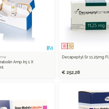
middel
voorschrift
Geneesmiddel
Op voorschrift
Decapeptyl Sr 11,25mg Fl
arma
abolin Amp Inj 1 X
ml
€ 252,28