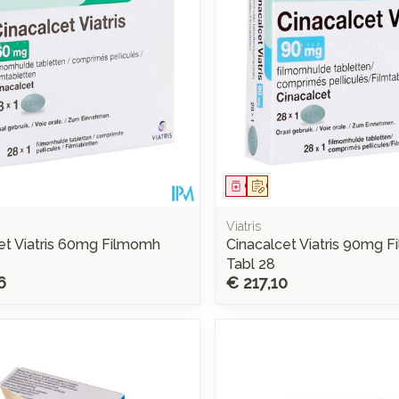
middel
voorschrift
Geneesmiddel
Op voorschrift
Viatris
et Viatris 60mg Filmomh
Cinacalcet Viatris 90mg 
Tabl 28
6
€ 217,10