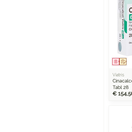
Genees
Op 
Viatris
Cinacalc
Tabl 28
€ 154,5