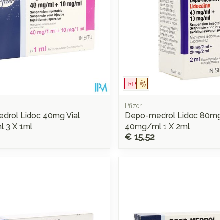
middel
voorschrift
Geneesmiddel
Op voorschrift
Pfizer
drol Lidoc 40mg Vial
Depo-medrol Lidoc 80mg 
 3 X 1ml
40mg/ml 1 X 2ml
€ 15,52