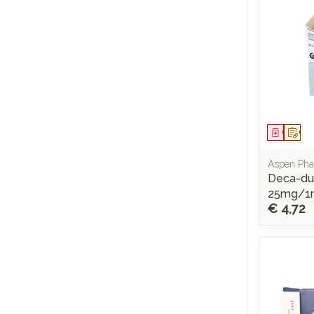
Genees
Op 
Aspen Ph
Deca-dur
25mg/1
€ 4,72