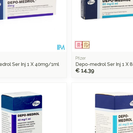
middel
voorschrift
Geneesmiddel
Op voorschrift
Pfizer
drol Ser Inj 1 X 40mg/1ml
Depo-medrol Ser Inj 1 X
€ 14,39