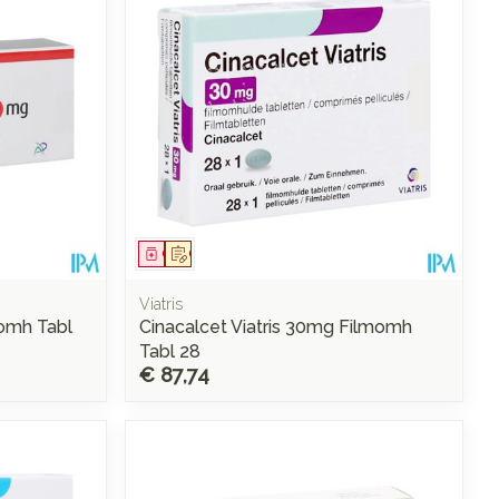
rende
Parfums en
geurproducten
Geneesmiddel
Op voorschrift
Viatris
omh Tabl
Cinacalcet Viatris 30mg Filmomh
Tabl 28
€ 87,74
CBD