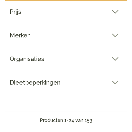
Doorgaan naar productlijst
Prijs
filter
Merken
filter
Organisaties
filter
Dieetbeperkingen
filter
Producten
1
-
24
van
153