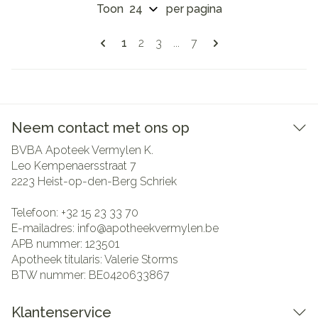
Toon
per pagina
Pagina's
U lees momenteel pagina
Pagina
Pagina
Pagina
1
2
3
...
7
Neem contact met ons op
BVBA Apoteek Vermylen K.
Leo Kempenaersstraat 7
2223
Heist-op-den-Berg Schriek
Telefoon:
+32 15 23 33 70
E-mailadres:
info@
apotheekvermylen.be
APB nummer:
123501
Apotheek titularis:
Valerie Storms
BTW nummer:
BE0420633867
Klantenservice