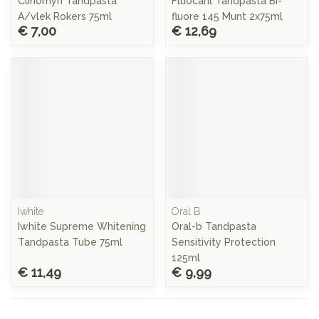
Clinomyn Tandpasta
Fluocaril Tandpasta Bi-
A/vlek Rokers 75ml
fluore 145 Munt 2x75ml
€ 7,00
€ 12,69
Iwhite
Oral B
Iwhite Supreme Whitening
Oral-b Tandpasta
Tandpasta Tube 75ml
Sensitivity Protection
125ml
€ 11,49
€ 9,99