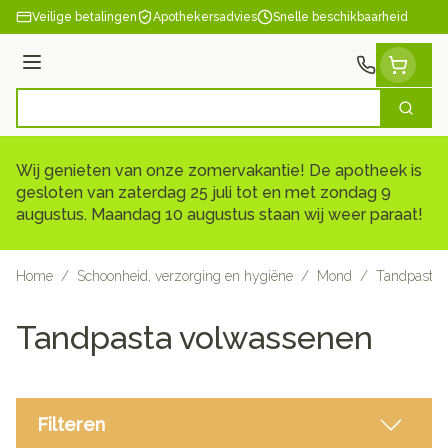
Ga naar de inhoud
Veilige betalingen
Apothekersadvies
Snelle beschikbaarheid
Menu
Zoek
Product, merk, categorie...
Wij genieten van onze zomervakantie! De apotheek is
gesloten van zaterdag 25 juli tot en met zondag 9
augustus. Maandag 10 augustus staan wij weer paraat!
Home
/
Schoonheid, verzorging en hygiëne
/
Mond
/
Tandpasta
Tandpasta volwassenen
Filteren