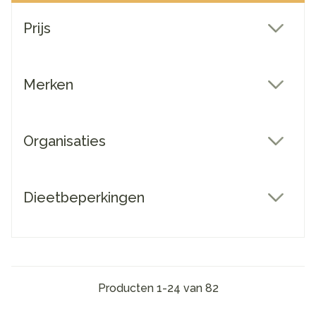
Doorgaan naar productlijst
Prijs
filter
Merken
filter
Organisaties
filter
Dieetbeperkingen
filter
Producten
1
-
24
van
82