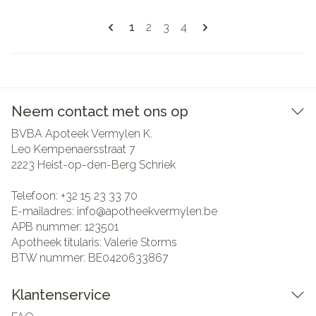
Pagina's
U lees momenteel pagina
Pagina
Pagina
Pagina
1
2
3
4
Neem contact met ons op
BVBA Apoteek Vermylen K.
Leo Kempenaersstraat 7
2223
Heist-op-den-Berg Schriek
Telefoon:
+32 15 23 33 70
E-mailadres:
info@
apotheekvermylen.be
APB nummer:
123501
Apotheek titularis:
Valerie Storms
BTW nummer:
BE0420633867
Klantenservice