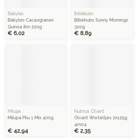
Babybio
Billiebubs
Babybio Cacaogranen
Billiebubs Sunny Mornings
Quinoa 8m 220g
300g
€ 6,02
€ 8,89
Milupa
Nutricia, Olvarit
Milupa Pku 1 Mix 400g
Olvarit Worteltjes 2x125g
4m04
€ 42,94
€ 2,35