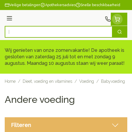
Ga naar de inhoud
Veilige betalingen
Apothekersadvies
Snelle beschikbaarheid
Menu
Zoek
Product, merk, categorie...
Wij genieten van onze zomervakantie! De apotheek is
gesloten van zaterdag 25 juli tot en met zondag 9
augustus. Maandag 10 augustus staan wij weer paraat!
Home
/
Dieet, voeding en vitamines
/
Voeding
/
Babyvoeding
/
Andere voeding
Filteren