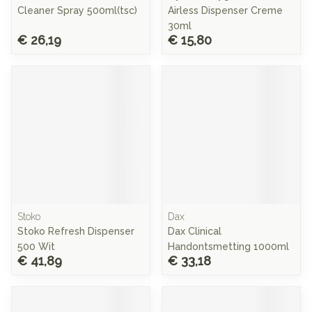
Cleaner Spray 500ml(tsc)
Airless Dispenser Creme
30ml
€ 26,19
€ 15,80
Stoko
Dax
Stoko Refresh Dispenser
Dax Clinical
500 Wit
Handontsmetting 1000ml
€ 41,89
€ 33,18