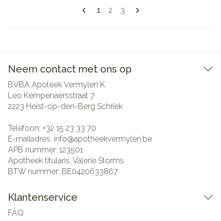
Pagina's
U lees momenteel pagina
Pagina
Pagina
1
2
3
Neem contact met ons op
BVBA Apoteek Vermylen K.
Leo Kempenaersstraat 7
2223
Heist-op-den-Berg Schriek
Telefoon:
+32 15 23 33 70
E-mailadres:
info@
apotheekvermylen.be
APB nummer:
123501
Apotheek titularis:
Valerie Storms
BTW nummer:
BE0420633867
Klantenservice
FAQ