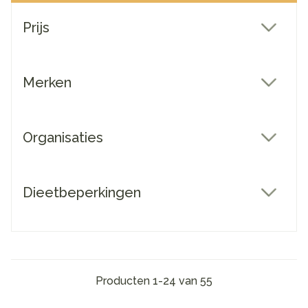
Doorgaan naar productlijst
Prijs
filter
Merken
filter
Organisaties
filter
Dieetbeperkingen
filter
Producten
1
-
24
van
55