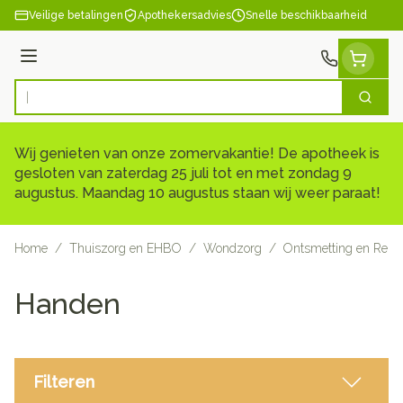
Ga naar de inhoud
Veilige betalingen
Apothekersadvies
Snelle beschikbaarheid
Menu
Zoek
Product, merk, categorie...
Wij genieten van onze zomervakantie! De apotheek is
gesloten van zaterdag 25 juli tot en met zondag 9
augustus. Maandag 10 augustus staan wij weer paraat!
Home
/
Thuiszorg en EHBO
/
Wondzorg
/
Ontsmetting en Reini
Handen
Filteren