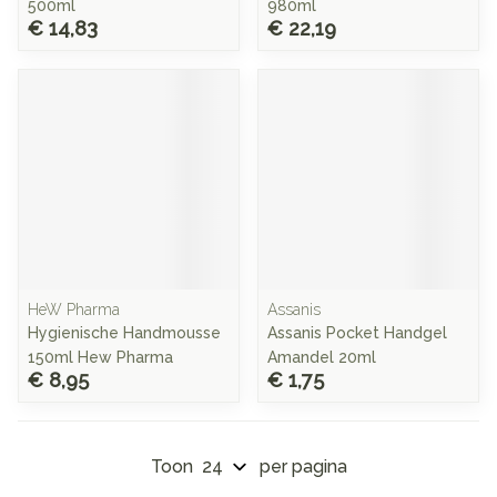
500ml
980ml
€ 14,83
€ 22,19
HeW Pharma
Assanis
Hygienische Handmousse
Assanis Pocket Handgel
150ml Hew Pharma
Amandel 20ml
€ 8,95
€ 1,75
Toon
per pagina