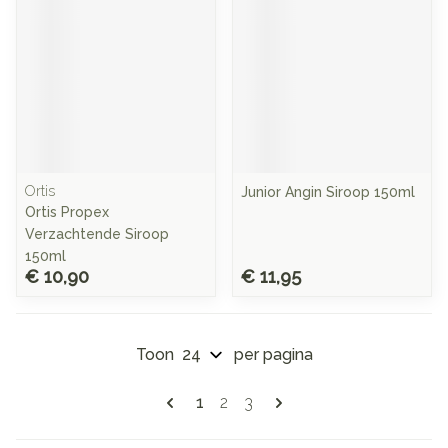
Ortis
Junior Angin Siroop 150ml
Ortis Propex
Verzachtende Siroop
150ml
€ 10,90
€ 11,95
Toon
per pagina
Pagina's
U lees momenteel pagina
Pagina
Pagina
1
2
3