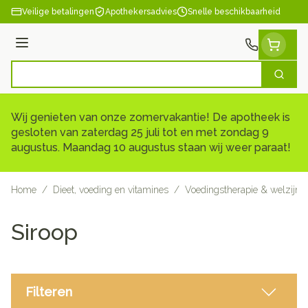
Ga naar de inhoud
Veilige betalingen
Apothekersadvies
Snelle beschikbaarheid
Menu
Zoek
Product, merk, categorie...
Wij genieten van onze zomervakantie! De apotheek is
gesloten van zaterdag 25 juli tot en met zondag 9
augustus. Maandag 10 augustus staan wij weer paraat!
Home
/
Dieet, voeding en vitamines
/
Voedingstherapie & welzijn
Siroop
Filteren