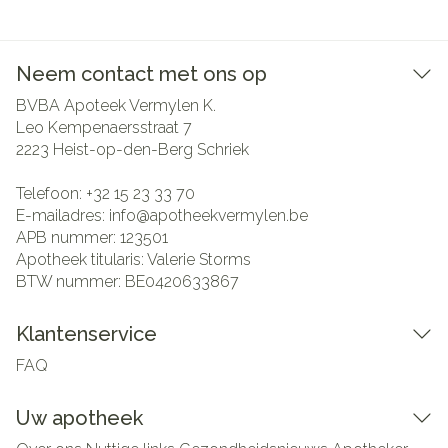
Neem contact met ons op
BVBA Apoteek Vermylen K.
Leo Kempenaersstraat 7
2223
Heist-op-den-Berg Schriek
Telefoon:
+32 15 23 33 70
E-mailadres:
info@
apotheekvermylen.be
APB nummer:
123501
Apotheek titularis:
Valerie Storms
BTW nummer:
BE0420633867
Klantenservice
FAQ
Uw apotheek