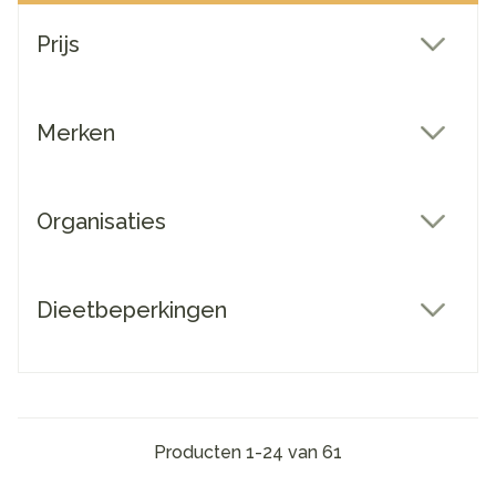
Doorgaan naar productlijst
Prijs
filter
Merken
filter
Organisaties
filter
Dieetbeperkingen
filter
Producten
1
-
24
van
61