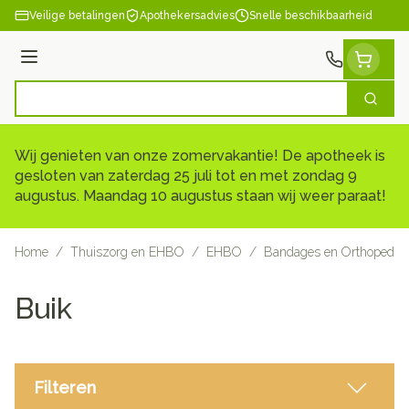
Ga naar de inhoud
Veilige betalingen
Apothekersadvies
Snelle beschikbaarheid
Menu
Zoek
Product, merk, categorie...
Wij genieten van onze zomervakantie! De apotheek is
gesloten van zaterdag 25 juli tot en met zondag 9
augustus. Maandag 10 augustus staan wij weer paraat!
Home
/
Thuiszorg en EHBO
/
EHBO
/
Bandages en Orthopedie 
Buik
Filteren