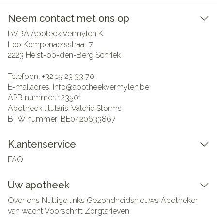
Neem contact met ons op
BVBA Apoteek Vermylen K.
Leo Kempenaersstraat 7
2223
Heist-op-den-Berg Schriek
Telefoon:
+32 15 23 33 70
E-mailadres:
info@
apotheekvermylen.be
APB nummer:
123501
Apotheek titularis:
Valerie Storms
BTW nummer:
BE0420633867
Klantenservice
FAQ
Uw apotheek
Over ons
Nuttige links
Gezondheidsnieuws
Apotheker
van wacht
Voorschrift
Zorgtarieven