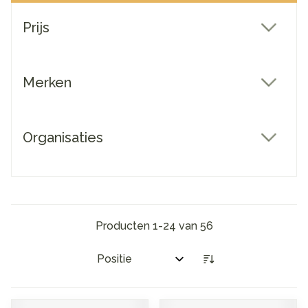
Doorgaan naar productlijst
Prijs
filter
Merken
filter
Organisaties
filter
Producten
1
-
24
van
56
Sorteer op: