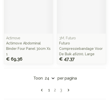
Actimove
3M, Futuro
Actimove Abdominal
Futuro
Binder Four Panel 30cm Xs
Compressiebandage Voor
1
De Buik 46200, Large
€ 69,36
€ 47,37
Toon
per pagina
Pagina's
U lees momenteel pagina
Pagina
Pagina
1
2
3