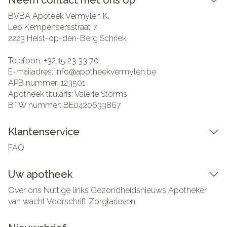
Neem contact met ons op
BVBA Apoteek Vermylen K.
Leo Kempenaersstraat 7
2223
Heist-op-den-Berg Schriek
Telefoon:
+32 15 23 33 70
E-mailadres:
info@
apotheekvermylen.be
APB nummer:
123501
Apotheek titularis:
Valerie Storms
BTW nummer:
BE0420633867
Klantenservice
FAQ
Uw apotheek
Over ons
Nuttige links
Gezondheidsnieuws
Apotheker
van wacht
Voorschrift
Zorgtarieven