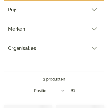
Doorgaan naar productlijst
Prijs
filter
Merken
filter
Organisaties
filter
2
producten
Sorteer op: