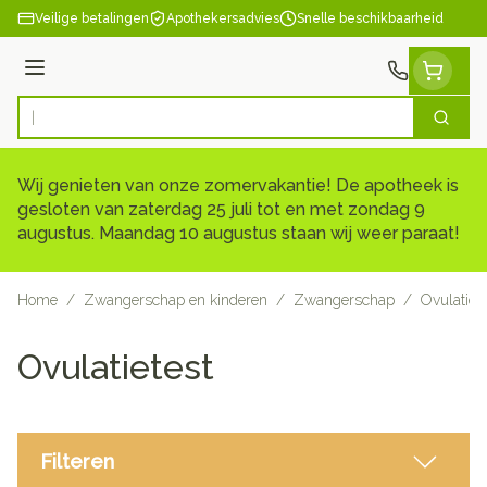
Ga naar de inhoud
Veilige betalingen
Apothekersadvies
Snelle beschikbaarheid
Menu
Zoek
Product, merk, categorie...
Wij genieten van onze zomervakantie! De apotheek is
gesloten van zaterdag 25 juli tot en met zondag 9
augustus. Maandag 10 augustus staan wij weer paraat!
Home
/
Zwangerschap en kinderen
/
Zwangerschap
/
Ovulatiete
Ovulatietest
Filteren