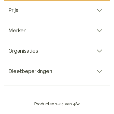
Doorgaan naar productlijst
Prijs
filter
Merken
filter
Organisaties
filter
Dieetbeperkingen
filter
Producten
1
-
24
van
482