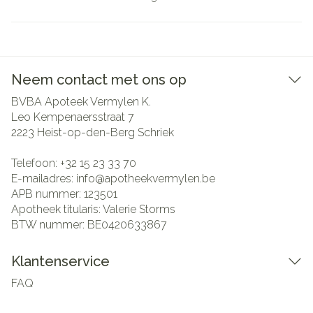
Neem contact met ons op
BVBA Apoteek Vermylen K.
Leo Kempenaersstraat 7
2223
Heist-op-den-Berg Schriek
Telefoon:
+32 15 23 33 70
E-mailadres:
info@
apotheekvermylen.be
APB nummer:
123501
Apotheek titularis:
Valerie Storms
BTW nummer:
BE0420633867
Klantenservice
FAQ