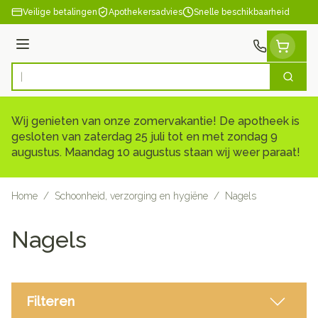
Ga naar de inhoud
Veilige betalingen
Apothekersadvies
Snelle beschikbaarheid
Menu
Zoek
Product, merk, categorie...
Wij genieten van onze zomervakantie! De apotheek is
gesloten van zaterdag 25 juli tot en met zondag 9
augustus. Maandag 10 augustus staan wij weer paraat!
Home
/
Schoonheid, verzorging en hygiëne
/
Nagels
Nagels
Filteren