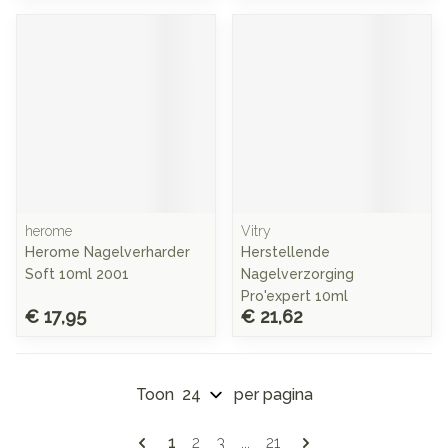
herome
Vitry
Herome Nagelverharder
Herstellende
Soft 10ml 2001
Nagelverzorging
Pro'expert 10ml
€ 17,95
€ 21,62
Toon
per pagina
Pagina's
U lees momenteel pagina
Pagina
Pagina
Pagina
1
2
3
...
21