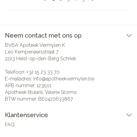
Neem contact met ons op
BVBA Apoteek Vermylen K.
Leo Kempenaersstraat 7
2223
Heist-op-den-Berg Schriek
Telefoon:
+32 15 23 33 70
E-mailadres:
info@
apotheekvermylen.be
APB nummer:
123501
Apotheek titularis:
Valerie Storms
BTW nummer:
BE0420633867
Klantenservice
FAQ