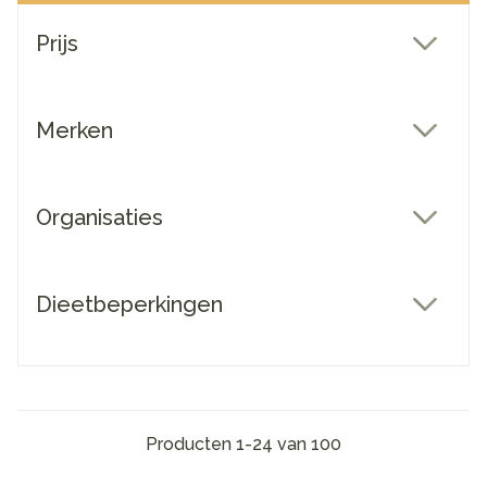
Doorgaan naar productlijst
Prijs
filter
Merken
filter
Organisaties
filter
Dieetbeperkingen
filter
Producten
1
-
24
van
100