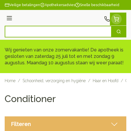
Ga naar de inhoud
Veilige betalingen
Apothekersadvies
Snelle beschikbaarheid
Menu
Zoek
Product, merk, categorie...
Wij genieten van onze zomervakantie! De apotheek is
gesloten van zaterdag 25 juli tot en met zondag 9
augustus. Maandag 10 augustus staan wij weer paraat!
Home
/
Schoonheid, verzorging en hygiëne
/
Haar en Hoofd
/
Con
Conditioner
Filteren