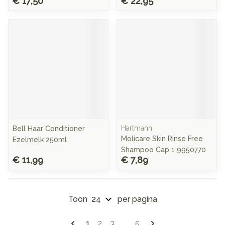
€ 17,50
€ 22,95
Hartmann
Bell Haar Conditioner
Molicare Skin Rinse Free
Ezelmelk 250ml
Shampoo Cap 1 9950770
€ 11,99
€ 7,89
Toon
per pagina
Pagina's
U lees momenteel pagina
Pagina
Pagina
Pagina
1
2
3
...
5