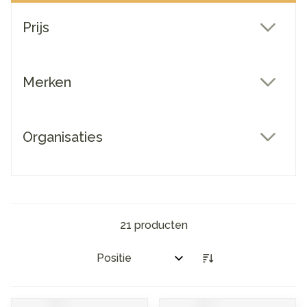
Doorgaan naar productlijst
Prijs
filter
Merken
filter
Organisaties
filter
21
producten
Sorteer op: