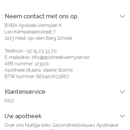
Neem contact met ons op
BVBA Apoteek Vermylen K.
Leo Kempenaersstraat 7
2223
Heist-op-den-Berg Schriek
Telefoon:
+32 15 23 33 70
E-mailadres:
info@
apotheekvermylen.be
APB nummer:
123501
Apotheek titularis:
Valerie Storms
BTW nummer:
BE0420633867
Klantenservice
FAQ
Uw apotheek
Over ons
Nuttige links
Gezondheidsnieuws
Apotheker