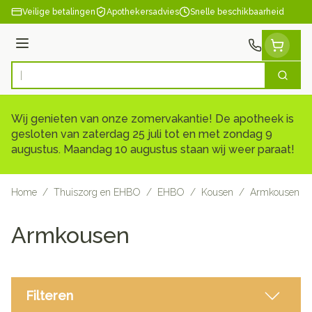
Ga naar de inhoud
Veilige betalingen
Apothekersadvies
Snelle beschikbaarheid
Menu
Zoek
Product, merk, categorie...
Wij genieten van onze zomervakantie! De apotheek is
gesloten van zaterdag 25 juli tot en met zondag 9
augustus. Maandag 10 augustus staan wij weer paraat!
Home
/
Thuiszorg en EHBO
/
EHBO
/
Kousen
/
Armkousen
Armkousen
Filteren