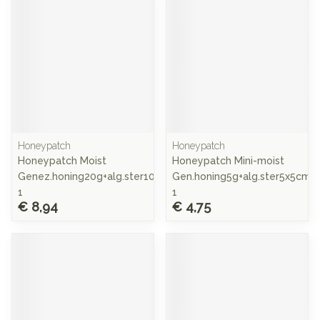
Honeypatch
Honeypatch
Honeypatch Moist
Honeypatch Mini-moist
Genez.honing20g+alg.ster10x10cm
Gen.honing5g+alg.ster5x5cm
1
1
€ 8,94
€ 4,75