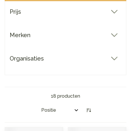
Doorgaan naar productlijst
Prijs
filter
Merken
filter
Organisaties
filter
18
producten
Sorteer op: