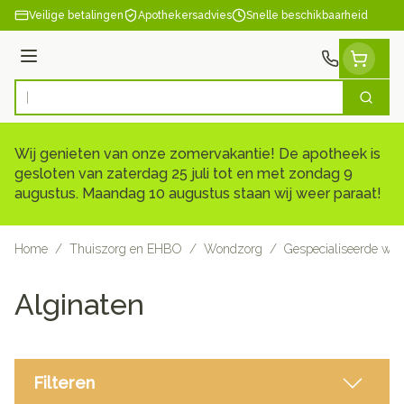
Ga naar de inhoud
Veilige betalingen
Apothekersadvies
Snelle beschikbaarheid
Menu
Zoek
Product, merk, categorie...
Wij genieten van onze zomervakantie! De apotheek is
gesloten van zaterdag 25 juli tot en met zondag 9
augustus. Maandag 10 augustus staan wij weer paraat!
Home
/
Thuiszorg en EHBO
/
Wondzorg
/
Gespecialiseerde wo
Alginaten
Filteren