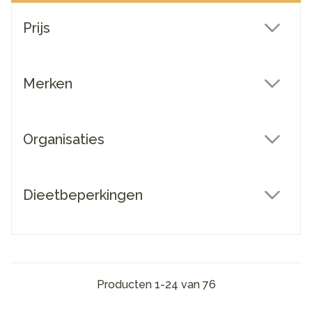
Doorgaan naar productlijst
Prijs
filter
Merken
filter
Organisaties
filter
Dieetbeperkingen
filter
Producten
1
-
24
van
76