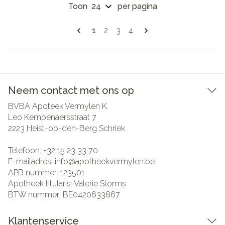
Toon
per pagina
Pagina's
U lees momenteel pagina
Pagina
Pagina
Pagina
1
2
3
4
Neem contact met ons op
BVBA Apoteek Vermylen K.
Leo Kempenaersstraat 7
2223
Heist-op-den-Berg Schriek
Telefoon:
+32 15 23 33 70
E-mailadres:
info@
apotheekvermylen.be
APB nummer:
123501
Apotheek titularis:
Valerie Storms
BTW nummer:
BE0420633867
Klantenservice