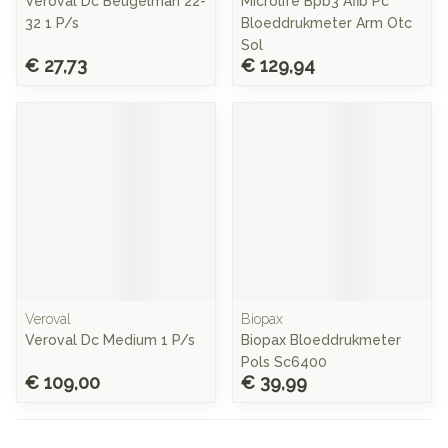
Veroval Dc Beugelman 22-
Microlife Bpb3 Afib Pc
32 1 P/s
Bloeddrukmeter Arm Otc
Sol
€ 27,73
€ 129,94
Veroval
Biopax
Veroval Dc Medium 1 P/s
Biopax Bloeddrukmeter
Pols Sc6400
€ 109,00
€ 39,99