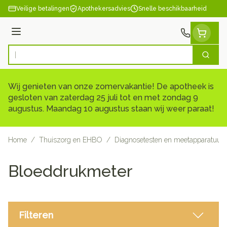
Ga naar de inhoud
Veilige betalingen
Apothekersadvies
Snelle beschikbaarheid
Menu
Zoek
Product, merk, categorie...
Wij genieten van onze zomervakantie! De apotheek is
gesloten van zaterdag 25 juli tot en met zondag 9
augustus. Maandag 10 augustus staan wij weer paraat!
Home
/
Thuiszorg en EHBO
/
Diagnosetesten en meetapparatuur
Bloeddrukmeter
Filteren