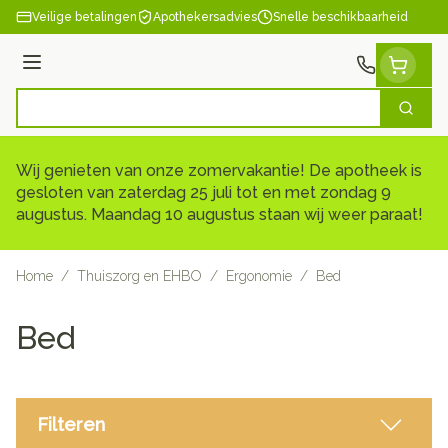
Ga naar de inhoud
Veilige betalingen
Apothekersadvies
Snelle beschikbaarheid
Menu
Zoek
Product, merk, categorie...
Wij genieten van onze zomervakantie! De apotheek is
gesloten van zaterdag 25 juli tot en met zondag 9
augustus. Maandag 10 augustus staan wij weer paraat!
Home
/
Thuiszorg en EHBO
/
Ergonomie
/
Bed
Bed
Filteren