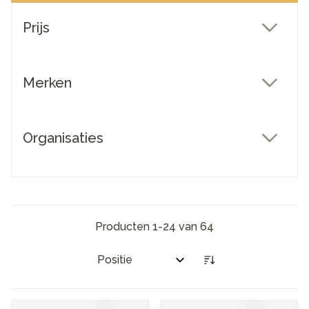
Doorgaan naar productlijst
Prijs
filter
Merken
filter
Organisaties
filter
Producten
1
-
24
van
64
Sorteer op: