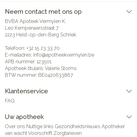
Neem contact met ons op
BVBA Apoteek Vermylen K.
Leo Kempenaersstraat 7
2223
Heist-op-den-Berg Schriek
Telefoon:
+32 15 23 33 70
E-mailadres:
info@
apotheekvermylen.be
APB nummer:
123501
Apotheek titularis:
Valerie Storms
BTW nummer:
BE0420633867
Klantenservice
FAQ
Uw apotheek
Over ons
Nuttige links
Gezondheidsnieuws
Apotheker
van wacht
Voorschrift
Zorgtarieven