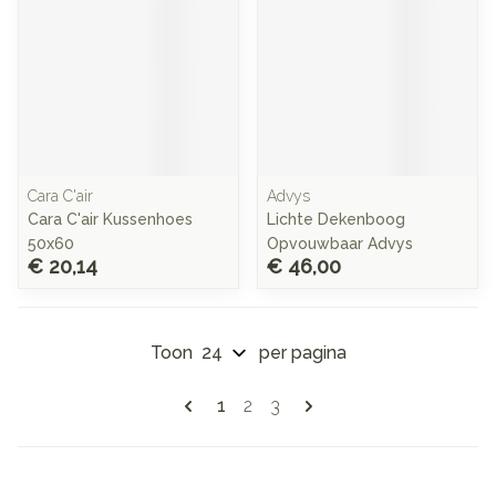
Cara C'air
Advys
Cara C'air Kussenhoes
Lichte Dekenboog
50x60
Opvouwbaar Advys
€ 20,14
€ 46,00
Toon
per pagina
Pagina's
U lees momenteel pagina
Pagina
Pagina
1
2
3