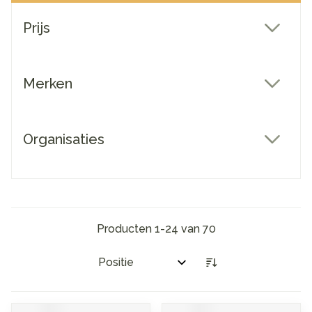
Doorgaan naar productlijst
Prijs
filter
Merken
filter
Organisaties
filter
Producten
1
-
24
van
70
Sorteer op: