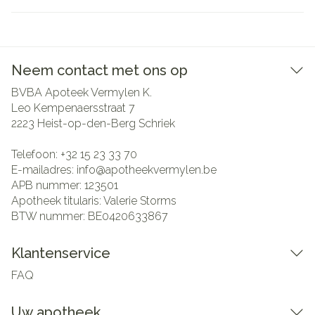
Neem contact met ons op
BVBA Apoteek Vermylen K.
Leo Kempenaersstraat 7
2223
Heist-op-den-Berg Schriek
Telefoon:
+32 15 23 33 70
E-mailadres:
info@
apotheekvermylen.be
APB nummer:
123501
Apotheek titularis:
Valerie Storms
BTW nummer:
BE0420633867
Klantenservice
FAQ
Uw apotheek