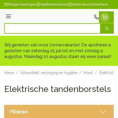
Ga naar de inhoud
Veilige betalingen
Apothekersadvies
Snelle beschikbaarheid
Menu
Zoek
Product, merk, categorie...
Wij genieten van onze zomervakantie! De apotheek is
gesloten van zaterdag 25 juli tot en met zondag 9
augustus. Maandag 10 augustus staan wij weer paraat!
Home
/
Schoonheid, verzorging en hygiëne
/
Mond
/
Elektrische
Elektrische tandenborstels
Filteren