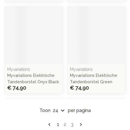
Myvariations
Myvariations
Myvariations Elektrische
Myvariations Elektrische
Tandenborstel Onyx Black
Tandenborstel Green
€ 74,90
€ 74,90
Toon
per pagina
Pagina's
U lees momenteel pagina
Pagina
Pagina
1
2
3