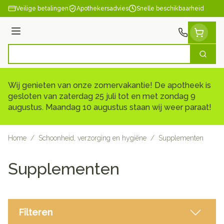
Ga naar de inhoud
Veilige betalingen
Apothekersadvies
Snelle beschikbaarheid
Menu
Zoek
Product, merk, categorie...
Wij genieten van onze zomervakantie! De apotheek is
gesloten van zaterdag 25 juli tot en met zondag 9
augustus. Maandag 10 augustus staan wij weer paraat!
Home
/
Schoonheid, verzorging en hygiëne
/
Supplementen
Supplementen
Filteren