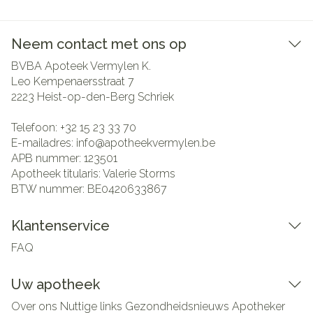
Neem contact met ons op
BVBA Apoteek Vermylen K.
Leo Kempenaersstraat 7
2223
Heist-op-den-Berg Schriek
Telefoon:
+32 15 23 33 70
E-mailadres:
info@
apotheekvermylen.be
APB nummer:
123501
Apotheek titularis:
Valerie Storms
BTW nummer:
BE0420633867
Klantenservice
FAQ
Uw apotheek
Over ons
Nuttige links
Gezondheidsnieuws
Apotheker