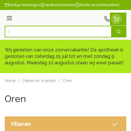
Ga naar de inhoud
Veilige betalingen
Apothekersadvies
Snelle beschikbaarheid
Menu
Zoek
Product, merk, categorie...
Wij genieten van onze zomervakantie! De apotheek is
gesloten van zaterdag 25 juli tot en met zondag 9
augustus. Maandag 10 augustus staan wij weer paraat!
Home
/
Dieren en insecten
/
Oren
Oren
Filteren