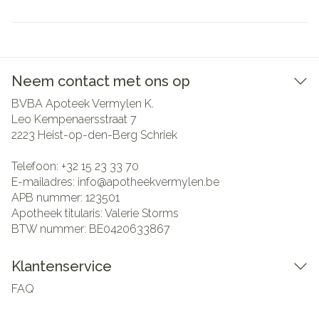
Neem contact met ons op
BVBA Apoteek Vermylen K.
Leo Kempenaersstraat 7
2223
Heist-op-den-Berg Schriek
Telefoon:
+32 15 23 33 70
E-mailadres:
info@
apotheekvermylen.be
APB nummer:
123501
Apotheek titularis:
Valerie Storms
BTW nummer:
BE0420633867
Klantenservice
FAQ