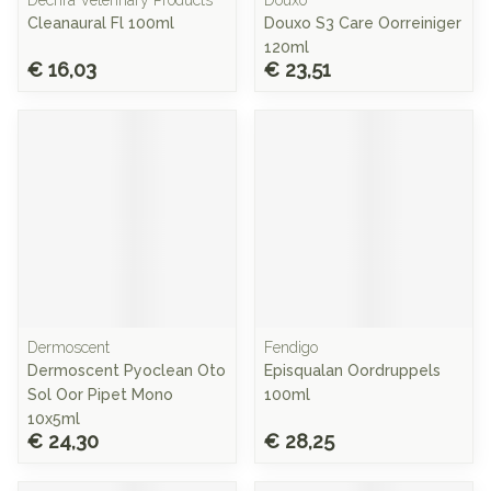
Dechra Veterinary Products
Douxo
Cleanaural Fl 100ml
Douxo S3 Care Oorreiniger
120ml
€ 16,03
€ 23,51
Dermoscent
Fendigo
Dermoscent Pyoclean Oto
Episqualan Oordruppels
Sol Oor Pipet Mono
100ml
10x5ml
€ 24,30
€ 28,25