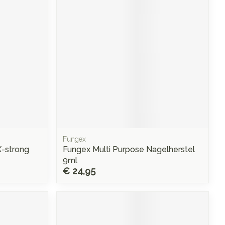
rende
Parfums en
geurproducten
Fungex
-strong
Fungex Multi Purpose Nagelherstel
CBD
9ml
€ 24,95