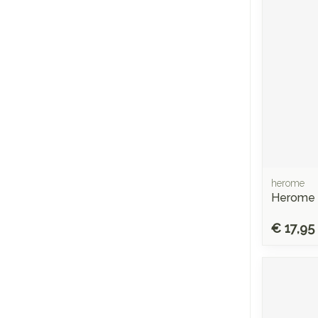
herome
Herome 
€ 17,95