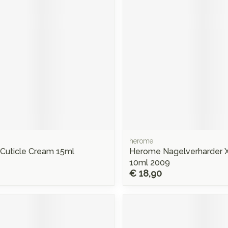
Mondmaskers
rging
Supplementen
Insectenwe
middelen
ssen
 -
d
d
herome
Cuticle Cream 15ml
Herome Nagelverharder X
Zelfbruiner
Scheren
10ml 2009
€ 18,90