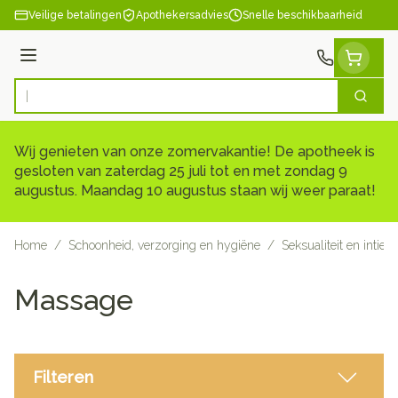
Ga naar de inhoud
Veilige betalingen
Apothekersadvies
Snelle beschikbaarheid
Menu
Zoek
Product, merk, categorie...
Wij genieten van onze zomervakantie! De apotheek is
gesloten van zaterdag 25 juli tot en met zondag 9
augustus. Maandag 10 augustus staan wij weer paraat!
Home
/
Schoonheid, verzorging en hygiëne
/
Seksualiteit en intie
Massage
Filteren