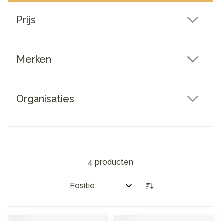
Doorgaan naar productlijst
Prijs
filter
Merken
filter
Organisaties
filter
4
producten
Sorteer op: