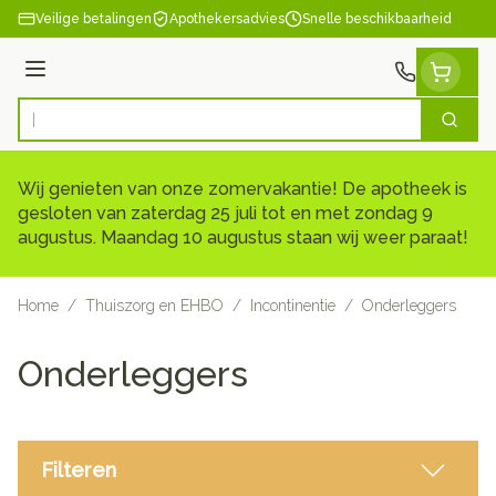
Ga naar de inhoud
Veilige betalingen
Apothekersadvies
Snelle beschikbaarheid
Menu
Zoek
Product, merk, categorie...
Wij genieten van onze zomervakantie! De apotheek is
gesloten van zaterdag 25 juli tot en met zondag 9
augustus. Maandag 10 augustus staan wij weer paraat!
Home
/
Thuiszorg en EHBO
/
Incontinentie
/
Onderleggers
Onderleggers
Filteren