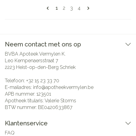
Pagina's
U lees momenteel pagina
Pagina
Pagina
Pagina
1
2
3
4
Neem contact met ons op
BVBA Apoteek Vermylen K.
Leo Kempenaersstraat 7
2223
Heist-op-den-Berg Schriek
Telefoon:
+32 15 23 33 70
E-mailadres:
info@
apotheekvermylen.be
APB nummer:
123501
Apotheek titularis:
Valerie Storms
BTW nummer:
BE0420633867
Klantenservice
FAQ