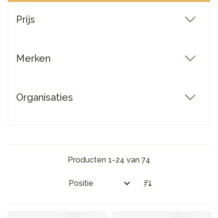
Doorgaan naar productlijst
Prijs
filter
Merken
filter
Organisaties
filter
Producten
1
-
24
van
74
Sorteer op: