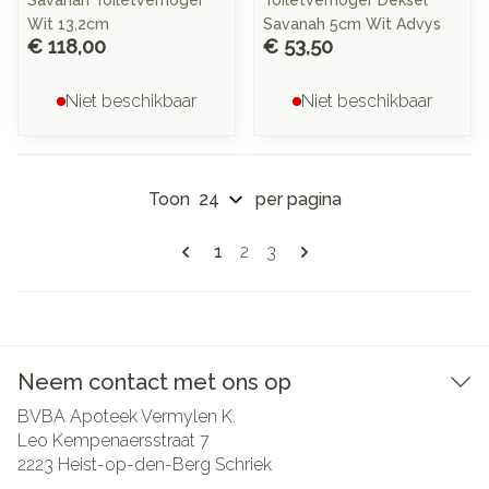
Savanah Toiletverhoger
Toiletverhoger Deksel
Wit 13,2cm
Savanah 5cm Wit Advys
€ 118,00
€ 53,50
Niet beschikbaar
Niet beschikbaar
Toon
per pagina
Pagina's
U lees momenteel pagina
Pagina
Pagina
1
2
3
Neem contact met ons op
BVBA Apoteek Vermylen K.
Leo Kempenaersstraat 7
2223
Heist-op-den-Berg Schriek