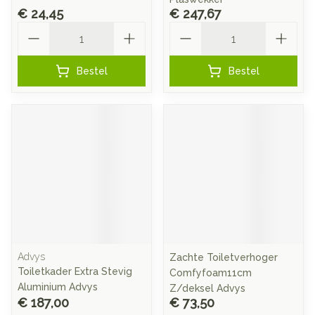
€ 24,45
€ 247,67
Aantal
Aantal
Bestel
Bestel
Advys
Zachte Toiletverhoger
Toiletkader Extra Stevig
Comfyfoam11cm
Aluminium Advys
Z/deksel Advys
€ 187,00
€ 73,50