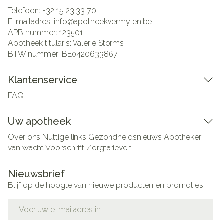
Telefoon:
+32 15 23 33 70
E-mailadres:
info@
apotheekvermylen.be
APB nummer:
123501
Apotheek titularis:
Valerie Storms
BTW nummer:
BE0420633867
Klantenservice
FAQ
Uw apotheek
Over ons
Nuttige links
Gezondheidsnieuws
Apotheker
van wacht
Voorschrift
Zorgtarieven
Nieuwsbrief
Blijf op de hoogte van nieuwe producten en promoties
E-mail adres