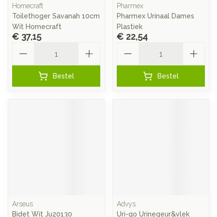
Homecraft
Pharmex
Toilethoger Savanah 10cm
Pharmex Urinaal Dames
Wit Homecraft
Plastiek
€ 37,15
€ 22,54
Aantal
Aantal
Bestel
Bestel
Arseus
Advys
Bidet Wit Ju20130
Uri-go Urinegeur&vlek