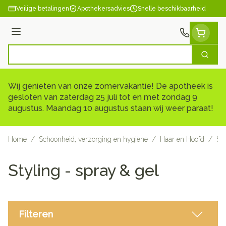
Ga naar de inhoud
Veilige betalingen
Apothekersadvies
Snelle beschikbaarheid
Menu
Zoek
Product, merk, categorie...
Wij genieten van onze zomervakantie! De apotheek is
gesloten van zaterdag 25 juli tot en met zondag 9
augustus. Maandag 10 augustus staan wij weer paraat!
Home
/
Schoonheid, verzorging en hygiëne
/
Haar en Hoofd
/
Sty
Styling - spray & gel
Filteren