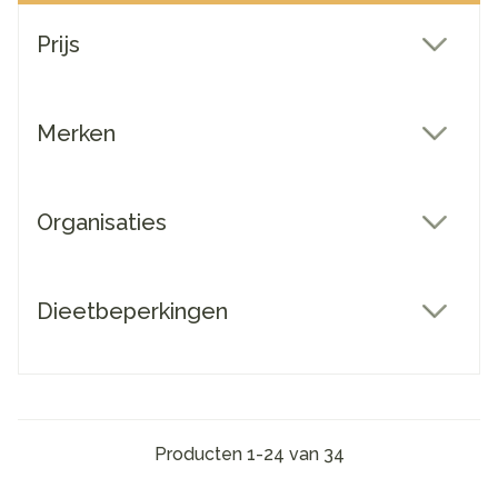
Doorgaan naar productlijst
Prijs
filter
Merken
filter
Organisaties
filter
Dieetbeperkingen
filter
Producten
1
-
24
van
34