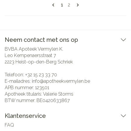
Pagina's
U lees momenteel pagina
Pagina
1
2
Neem contact met ons op
BVBA Apoteek Vermylen K.
Leo Kempenaersstraat 7
2223
Heist-op-den-Berg Schriek
Telefoon:
+32 15 23 33 70
E-mailadres:
info@
apotheekvermylen.be
APB nummer:
123501
Apotheek titularis:
Valerie Storms
BTW nummer:
BE0420633867
Klantenservice
FAQ