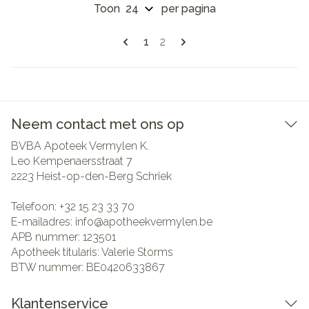
Toon
per pagina
Pagina's
U lees momenteel pagina
Pagina
1
2
Neem contact met ons op
BVBA Apoteek Vermylen K.
Leo Kempenaersstraat 7
2223
Heist-op-den-Berg Schriek
Telefoon:
+32 15 23 33 70
E-mailadres:
info@
apotheekvermylen.be
APB nummer:
123501
Apotheek titularis:
Valerie Storms
BTW nummer:
BE0420633867
Klantenservice