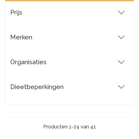
Doorgaan naar productlijst
Prijs
filter
Merken
filter
Organisaties
filter
Dieetbeperkingen
filter
Producten
1
-
24
van
41