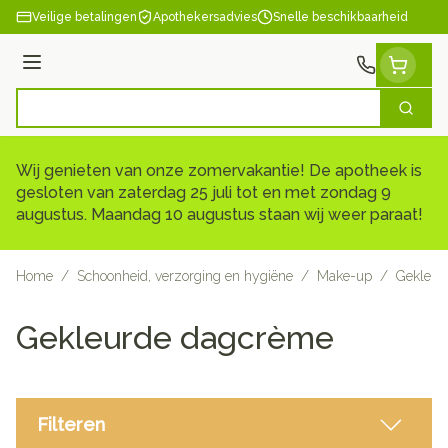
Ga naar de inhoud
Veilige betalingen
Apothekersadvies
Snelle beschikbaarheid
Menu
Zoek
Product, merk, categorie...
Wij genieten van onze zomervakantie! De apotheek is
gesloten van zaterdag 25 juli tot en met zondag 9
augustus. Maandag 10 augustus staan wij weer paraat!
Home
/
Schoonheid, verzorging en hygiëne
/
Make-up
/
Gekleur
Gekleurde dagcrème
Filteren