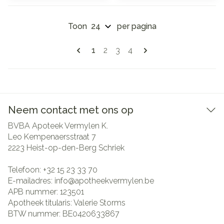
Toon
per pagina
Pagina's
U lees momenteel pagina
Pagina
Pagina
Pagina
1
2
3
4
Neem contact met ons op
BVBA Apoteek Vermylen K.
Leo Kempenaersstraat 7
2223
Heist-op-den-Berg Schriek
Telefoon:
+32 15 23 33 70
E-mailadres:
info@
apotheekvermylen.be
APB nummer:
123501
Apotheek titularis:
Valerie Storms
BTW nummer:
BE0420633867