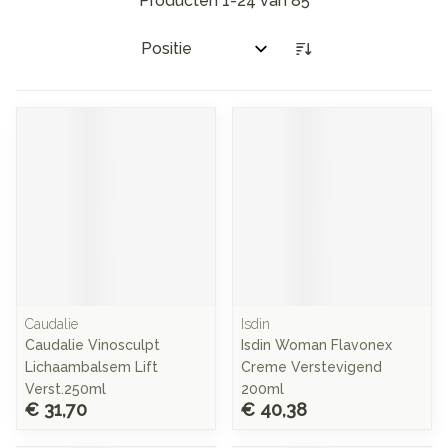
Producten
1
-
24
van
85
Sorteer op:
Caudalie
Isdin
Caudalie Vinosculpt
Isdin Woman Flavonex
Lichaambalsem Lift
Creme Verstevigend
Verst.250ml
200ml
€ 31,70
€ 40,38