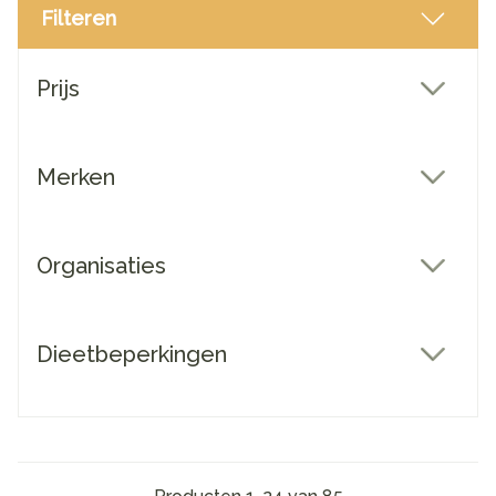
Filteren
Doorgaan naar productlijst
Prijs
filter
Merken
filter
Organisaties
filter
Dieetbeperkingen
filter