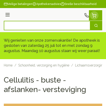
Ga naar de inhoud
Veilige betalingen
Apothekersadvies
Snelle beschikbaarheid
Menu
Zoek
Product, merk, categorie...
Wij genieten van onze zomervakantie! De apotheek is
gesloten van zaterdag 25 juli tot en met zondag 9
augustus. Maandag 10 augustus staan wij weer paraat!
Home
/
Schoonheid, verzorging en hygiëne
/
Lichaamsverzorging
Cellulitis - buste -
afslanken- versteviging