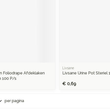
Mondmaskers
rging
Supplementen
Insectenwe
middelen
ssen
 -
d
d
Livsane
n Foliodrape Afdeklaken
Livsane Urine Pot Steriel
Zelfbruiner
Scheren
 100 P/s
€ 0,69
per pagina