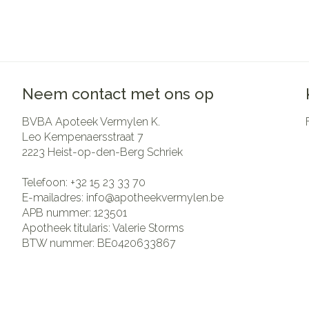
Neem contact met ons op
BVBA Apoteek Vermylen K.
Leo Kempenaersstraat 7
2223
Heist-op-den-Berg Schriek
Telefoon:
+32 15 23 33 70
E-mailadres:
info@
apotheekvermylen.be
APB nummer:
123501
Apotheek titularis:
Valerie Storms
BTW nummer:
BE0420633867