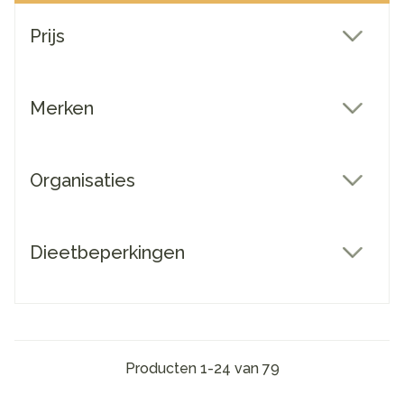
Doorgaan naar productlijst
Prijs
filter
Merken
filter
Organisaties
filter
Dieetbeperkingen
filter
Producten
1
-
24
van
79