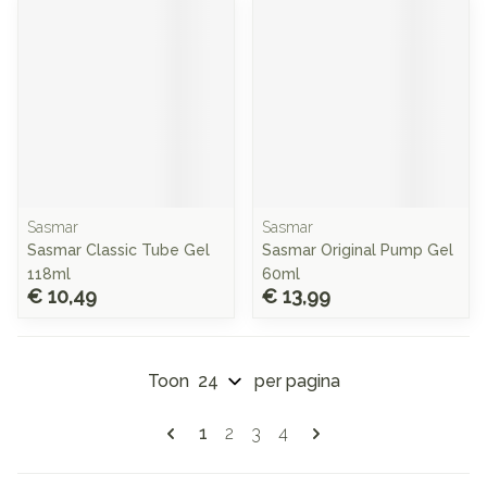
Sasmar
Sasmar
Sasmar Classic Tube Gel
Sasmar Original Pump Gel
118ml
60ml
€ 10,49
€ 13,99
Toon
per pagina
Pagina's
U lees momenteel pagina
Pagina
Pagina
Pagina
1
2
3
4