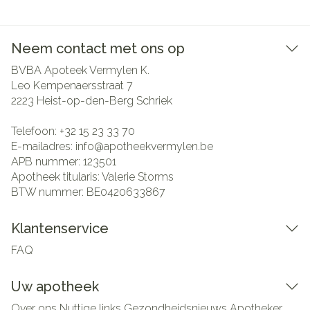
Neem contact met ons op
BVBA Apoteek Vermylen K.
Leo Kempenaersstraat 7
2223
Heist-op-den-Berg Schriek
Telefoon:
+32 15 23 33 70
E-mailadres:
info@
apotheekvermylen.be
APB nummer:
123501
Apotheek titularis:
Valerie Storms
BTW nummer:
BE0420633867
Klantenservice
FAQ
Uw apotheek
Over ons
Nuttige links
Gezondheidsnieuws
Apotheker