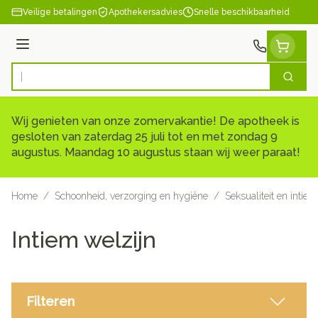
Ga naar de inhoud
Veilige betalingen
Apothekersadvies
Snelle beschikbaarheid
Menu
Zoek
Product, merk, categorie...
Wij genieten van onze zomervakantie! De apotheek is
gesloten van zaterdag 25 juli tot en met zondag 9
augustus. Maandag 10 augustus staan wij weer paraat!
Home
/
Schoonheid, verzorging en hygiëne
/
Seksualiteit en intie
Intiem welzijn
Filteren