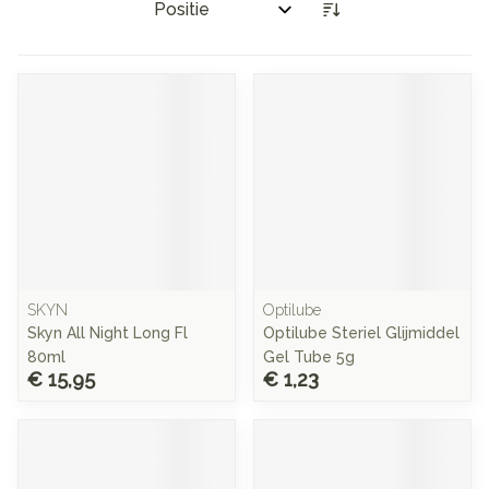
Sorteer op:
SKYN
Optilube
Skyn All Night Long Fl
Optilube Steriel Glijmiddel
80ml
Gel Tube 5g
€ 15,95
€ 1,23