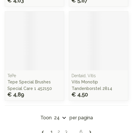
€ 4,63
€ 5,87
TePe
Dentaid, Vitis
Tepe Special Brushes
Vitis Monotip
Special Care 1 452150
Tandenborstel 2814
€ 4,89
€ 4,50
Toon
per pagina
Pagina's
U lees momenteel pagina
Pagina
Pagina
Pagina
1
2
3
...
6