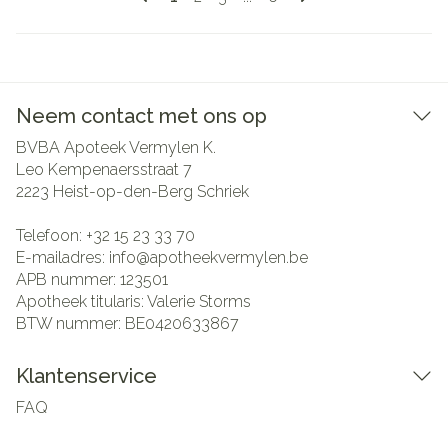
Neem contact met ons op
BVBA Apoteek Vermylen K.
Leo Kempenaersstraat 7
2223
Heist-op-den-Berg Schriek
Telefoon:
+32 15 23 33 70
E-mailadres:
info@
apotheekvermylen.be
APB nummer:
123501
Apotheek titularis:
Valerie Storms
BTW nummer:
BE0420633867
Klantenservice
FAQ