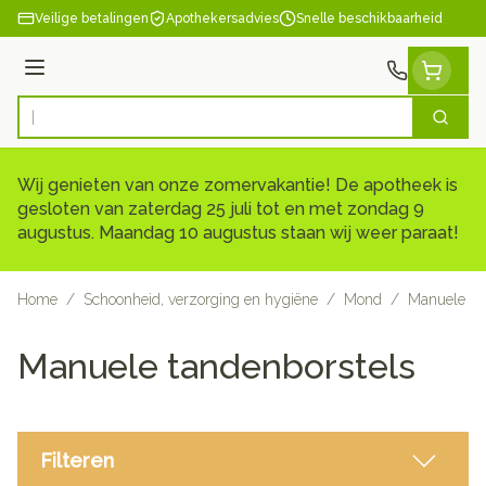
Ga naar de inhoud
Veilige betalingen
Apothekersadvies
Snelle beschikbaarheid
Menu
Zoek
Product, merk, categorie...
Wij genieten van onze zomervakantie! De apotheek is
gesloten van zaterdag 25 juli tot en met zondag 9
augustus. Maandag 10 augustus staan wij weer paraat!
Home
/
Schoonheid, verzorging en hygiëne
/
Mond
/
Manuele ta
Manuele tandenborstels
Filteren