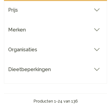
Doorgaan naar productlijst
Prijs
filter
Merken
filter
Organisaties
filter
Dieetbeperkingen
filter
Producten
1
-
24
van
136