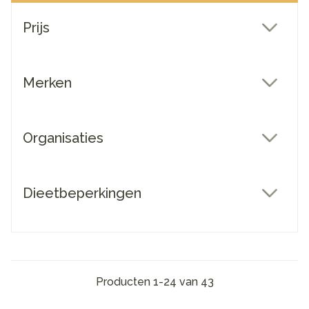
Doorgaan naar productlijst
Prijs
filter
Merken
filter
Organisaties
filter
Dieetbeperkingen
filter
Producten
1
-
24
van
43