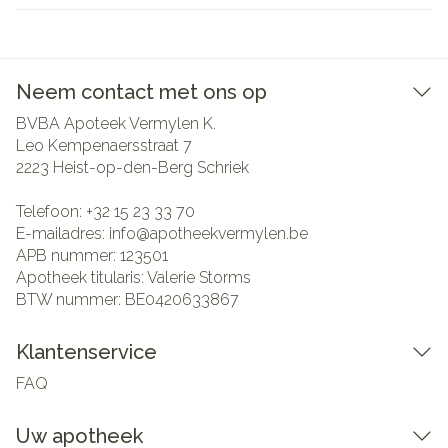
Neem contact met ons op
BVBA Apoteek Vermylen K.
Leo Kempenaersstraat 7
2223
Heist-op-den-Berg Schriek
Telefoon:
+32 15 23 33 70
E-mailadres:
info@
apotheekvermylen.be
APB nummer:
123501
Apotheek titularis:
Valerie Storms
BTW nummer:
BE0420633867
Klantenservice
FAQ
Uw apotheek