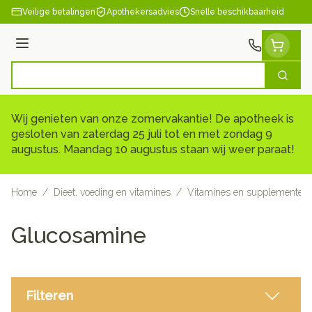
Ga naar de inhoud
Veilige betalingen
Apothekersadvies
Snelle beschikbaarheid
Menu
Zoek
Product, merk, categorie...
Wij genieten van onze zomervakantie! De apotheek is
gesloten van zaterdag 25 juli tot en met zondag 9
augustus. Maandag 10 augustus staan wij weer paraat!
Home
/
Dieet, voeding en vitamines
/
Vitamines en supplementen
Glucosamine
Filteren