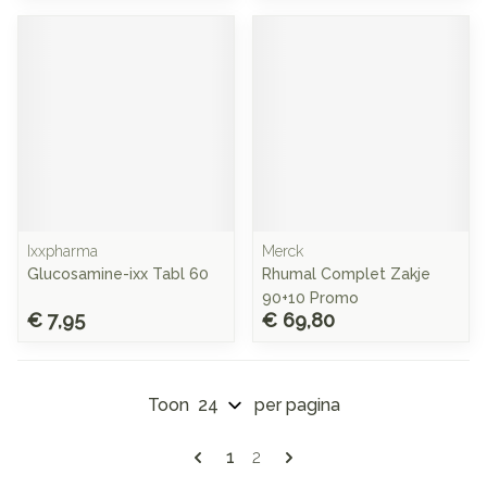
Ixxpharma
Merck
Glucosamine-ixx Tabl 60
Rhumal Complet Zakje
90+10 Promo
€ 7,95
€ 69,80
Toon
per pagina
Pagina's
U lees momenteel pagina
Pagina
1
2