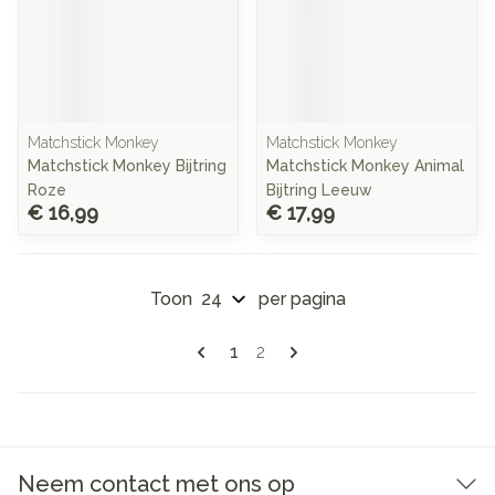
Matchstick Monkey
Matchstick Monkey
Matchstick Monkey Bijtring
Matchstick Monkey Animal
Roze
Bijtring Leeuw
€ 16,99
€ 17,99
Toon
per pagina
Pagina's
U lees momenteel pagina
Pagina
1
2
Neem contact met ons op