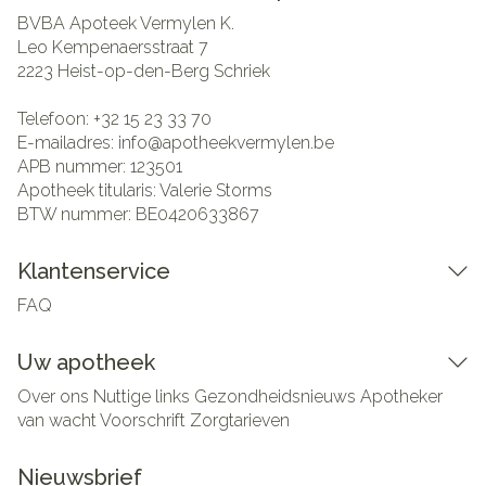
BVBA Apoteek Vermylen K.
Leo Kempenaersstraat 7
2223
Heist-op-den-Berg Schriek
Telefoon:
+32 15 23 33 70
E-mailadres:
info@
apotheekvermylen.be
APB nummer:
123501
Apotheek titularis:
Valerie Storms
BTW nummer:
BE0420633867
Klantenservice
FAQ
Uw apotheek
Over ons
Nuttige links
Gezondheidsnieuws
Apotheker
van wacht
Voorschrift
Zorgtarieven
Nieuwsbrief