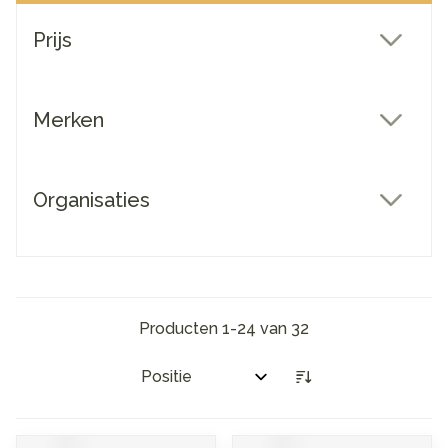
Doorgaan naar productlijst
Prijs
filter
Merken
filter
Organisaties
filter
Producten
1
-
24
van
32
Sorteer op: