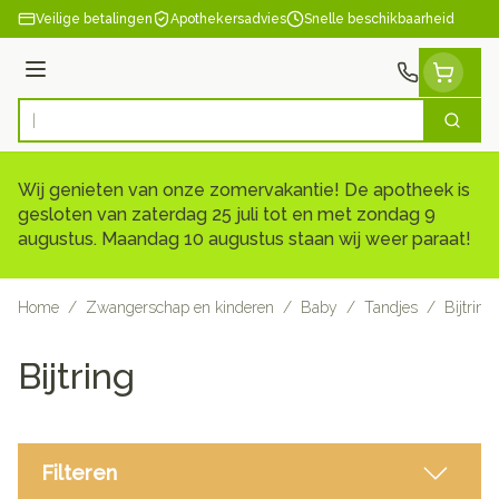
Ga naar de inhoud
Veilige betalingen
Apothekersadvies
Snelle beschikbaarheid
Menu
Zoek
Product, merk, categorie...
Wij genieten van onze zomervakantie! De apotheek is
gesloten van zaterdag 25 juli tot en met zondag 9
augustus. Maandag 10 augustus staan wij weer paraat!
Home
/
Zwangerschap en kinderen
/
Baby
/
Tandjes
/
Bijtring
Bijtring
Filteren