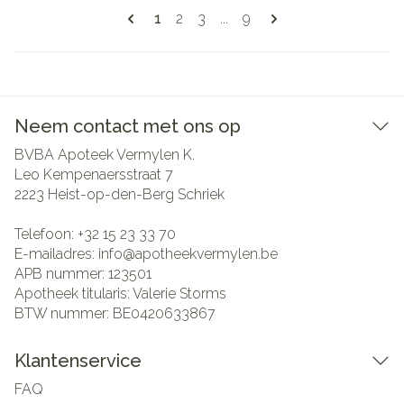
Pagina's
U lees momenteel pagina
Pagina
Pagina
Pagina
1
2
3
...
9
Neem contact met ons op
BVBA Apoteek Vermylen K.
Leo Kempenaersstraat 7
2223
Heist-op-den-Berg Schriek
Telefoon:
+32 15 23 33 70
E-mailadres:
info@
apotheekvermylen.be
APB nummer:
123501
Apotheek titularis:
Valerie Storms
BTW nummer:
BE0420633867
Klantenservice
FAQ