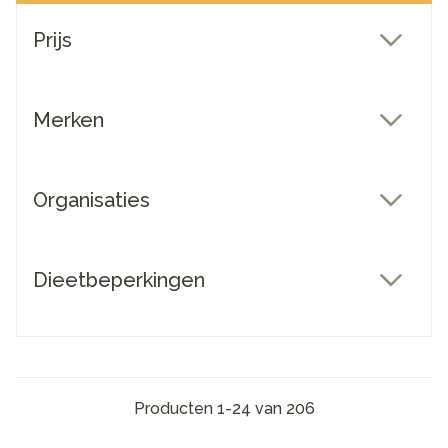
Doorgaan naar productlijst
Prijs
filter
Merken
filter
Organisaties
filter
Dieetbeperkingen
filter
Producten
1
-
24
van
206