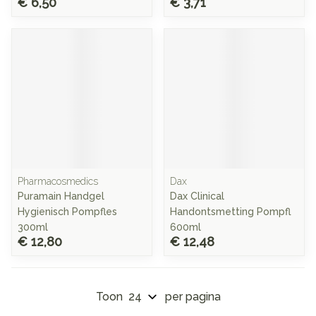
€ 6,50
€ 3,71
Pharmacosmedics
Dax
Puramain Handgel
Dax Clinical
Hygienisch Pompfles
Handontsmetting Pompfl
300ml
600ml
€ 12,80
€ 12,48
Toon
per pagina