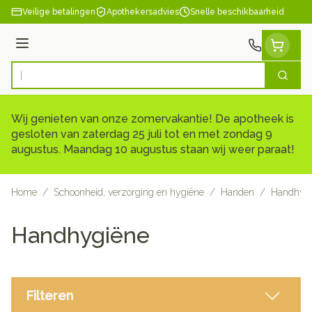
Ga naar de inhoud
Veilige betalingen
Apothekersadvies
Snelle beschikbaarheid
Menu
Zoek
Product, merk, categorie...
Wij genieten van onze zomervakantie! De apotheek is
gesloten van zaterdag 25 juli tot en met zondag 9
augustus. Maandag 10 augustus staan wij weer paraat!
Home
/
Schoonheid, verzorging en hygiëne
/
Handen
/
Handhyg
Handhygiëne
Filteren