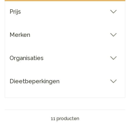
Doorgaan naar productlijst
Prijs
filter
Merken
filter
Organisaties
filter
Dieetbeperkingen
filter
11
producten