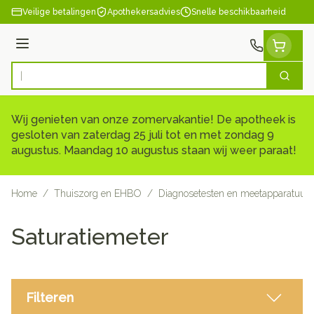
Ga naar de inhoud
Veilige betalingen
Apothekersadvies
Snelle beschikbaarheid
Menu
Zoek
Product, merk, categorie...
Wij genieten van onze zomervakantie! De apotheek is
gesloten van zaterdag 25 juli tot en met zondag 9
augustus. Maandag 10 augustus staan wij weer paraat!
Home
/
Thuiszorg en EHBO
/
Diagnosetesten en meetapparatuur
Saturatiemeter
Filteren