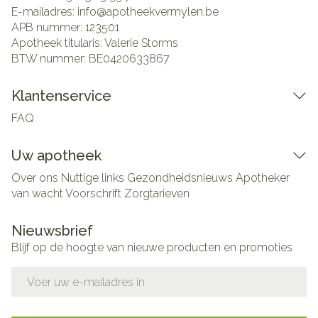
E-mailadres:
info@
apotheekvermylen.be
APB nummer:
123501
Apotheek titularis:
Valerie Storms
BTW nummer:
BE0420633867
Klantenservice
FAQ
Uw apotheek
Over ons
Nuttige links
Gezondheidsnieuws
Apotheker
van wacht
Voorschrift
Zorgtarieven
Nieuwsbrief
Blijf op de hoogte van nieuwe producten en promoties
E-mail adres