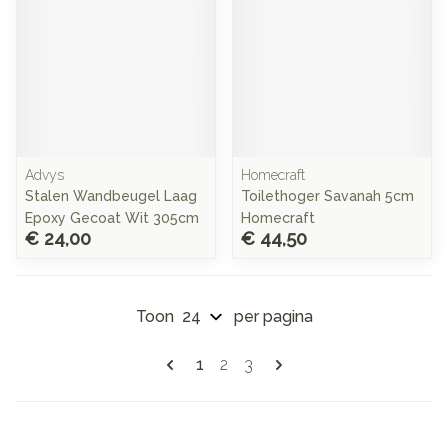
Advys
Homecraft
Stalen Wandbeugel Laag
Toilethoger Savanah 5cm
Epoxy Gecoat Wit 305cm
Homecraft
€ 24,00
€ 44,50
Toon
per pagina
Pagina's
U lees momenteel pagina
Pagina
Pagina
1
2
3