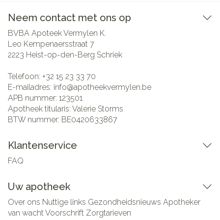
Neem contact met ons op
BVBA Apoteek Vermylen K.
Leo Kempenaersstraat 7
2223
Heist-op-den-Berg Schriek
Telefoon:
+32 15 23 33 70
E-mailadres:
info@
apotheekvermylen.be
APB nummer:
123501
Apotheek titularis:
Valerie Storms
BTW nummer:
BE0420633867
Klantenservice
FAQ
Uw apotheek
Over ons
Nuttige links
Gezondheidsnieuws
Apotheker
van wacht
Voorschrift
Zorgtarieven