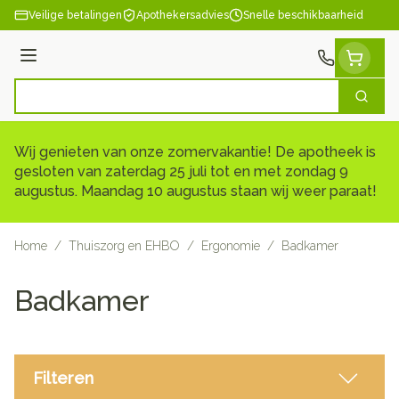
Ga naar de inhoud
Veilige betalingen
Apothekersadvies
Snelle beschikbaarheid
Menu
Zoek
Product, merk, categorie...
Wij genieten van onze zomervakantie! De apotheek is
gesloten van zaterdag 25 juli tot en met zondag 9
augustus. Maandag 10 augustus staan wij weer paraat!
Home
/
Thuiszorg en EHBO
/
Ergonomie
/
Badkamer
Badkamer
Filteren