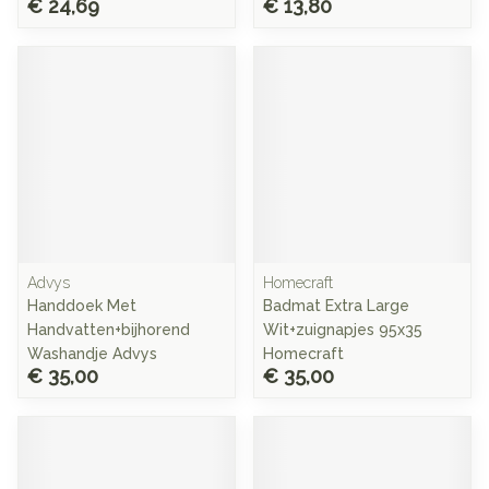
€ 24,69
€ 13,80
Advys
Homecraft
Handdoek Met
Badmat Extra Large
Handvatten+bijhorend
Wit+zuignapjes 95x35
Washandje Advys
Homecraft
€ 35,00
€ 35,00