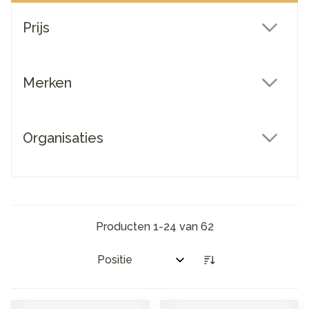
Doorgaan naar productlijst
Prijs
filter
Merken
filter
Organisaties
filter
Producten
1
-
24
van
62
Sorteer op: