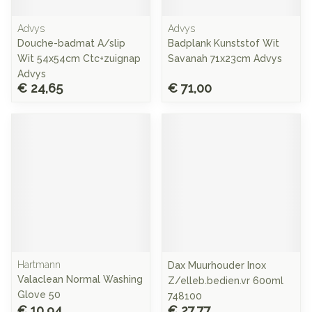
Advys
Advys
Douche-badmat A/slip
Badplank Kunststof Wit
Wit 54x54cm Ctc+zuignap
Savanah 71x23cm Advys
Advys
€ 24,65
€ 71,00
Hartmann
Dax Muurhouder Inox
Valaclean Normal Washing
Z/elleb.bedien.vr 600ml
Glove 50
748100
€ 10,94
€ 27,77