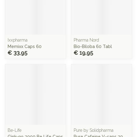
Ixxpharma
Pharma Nord
Memixx Caps 60
Bio-Biloba 60 Tabl
€ 33,95
€ 19,95
Be-Life
Pure by Solidpharma
Gink-go 3000 Be Life Caps
Pure Cafeine V-caps 30