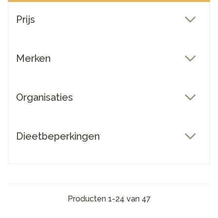
Doorgaan naar productlijst
Prijs
filter
Merken
filter
Organisaties
filter
Dieetbeperkingen
filter
Producten
1
-
24
van
47