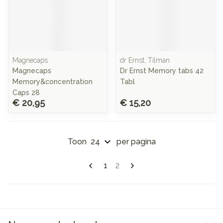
Magnecaps
dr Ernst, Tilman
Magnecaps
Dr Ernst Memory tabs 42
Memory&concentration
Tabl
Caps 28
€ 20,95
€ 15,20
Toon
per pagina
Pagina's
U lees momenteel pagina
Pagina
1
2