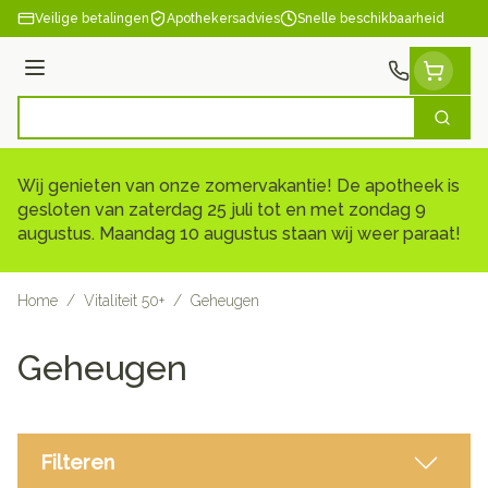
Ga naar de inhoud
Veilige betalingen
Apothekersadvies
Snelle beschikbaarheid
Menu
Zoek
Product, merk, categorie...
Wij genieten van onze zomervakantie! De apotheek is
gesloten van zaterdag 25 juli tot en met zondag 9
augustus. Maandag 10 augustus staan wij weer paraat!
Home
/
Vitaliteit 50+
/
Geheugen
Geheugen
Filteren