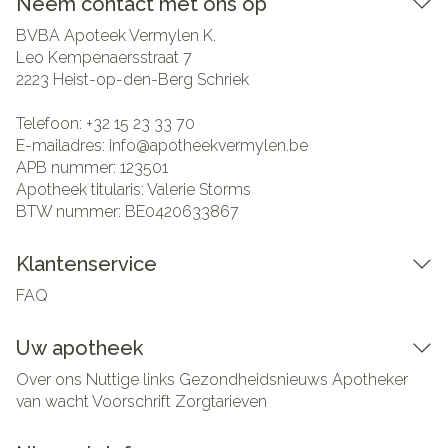
Neem contact met ons op
BVBA Apoteek Vermylen K.
Leo Kempenaersstraat 7
2223
Heist-op-den-Berg Schriek
Telefoon:
+32 15 23 33 70
E-mailadres:
info@
apotheekvermylen.be
APB nummer:
123501
Apotheek titularis:
Valerie Storms
BTW nummer:
BE0420633867
Klantenservice
FAQ
Uw apotheek
Over ons
Nuttige links
Gezondheidsnieuws
Apotheker
van wacht
Voorschrift
Zorgtarieven