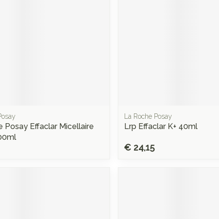
Posay
La Roche Posay
 Posay Effaclar Micellaire
Lrp Effaclar K+ 40ml
00ml
€ 24,15