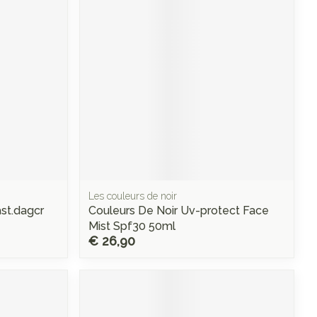
rende
Parfums en
geurproducten
Les couleurs de noir
ast.dagcr
Couleurs De Noir Uv-protect Face
CBD
Mist Spf30 50ml
€ 26,90