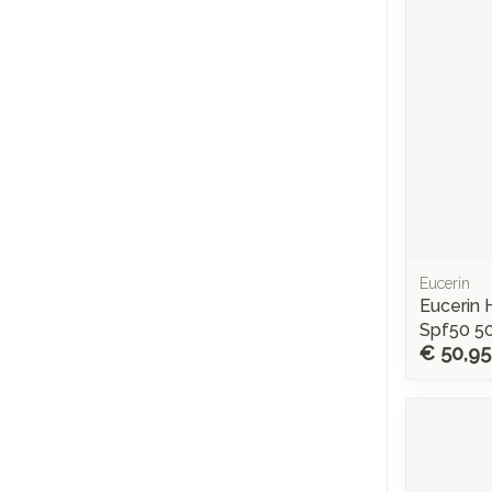
Eucerin
Eucerin H
Spf50 5
€ 50,95