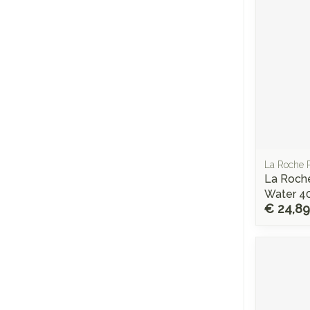
La Roche 
La Roche
Water 4
€ 24,89