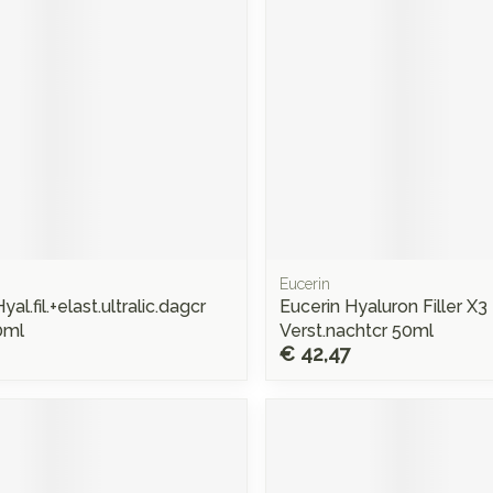
Eucerin
yal.fil.+elast.ultralic.dagcr
Eucerin Hyaluron Filler X3 E
0ml
Verst.nachtcr 50ml
€ 42,47