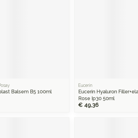
Mondmaskers
rging
Supplementen
Insectenwe
middelen
ssen
 -
d
d
Posay
Eucerin
plast Balsem B5 100ml
Eucerin Hyaluron Filler+el
Zelfbruiner
Scheren
Rose Ip30 50ml
€ 49,36