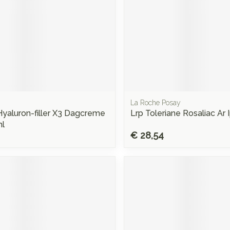
La Roche Posay
Hyaluron-filler X3 Dagcreme
Lrp Toleriane Rosaliac Ar
ml
€ 28,54