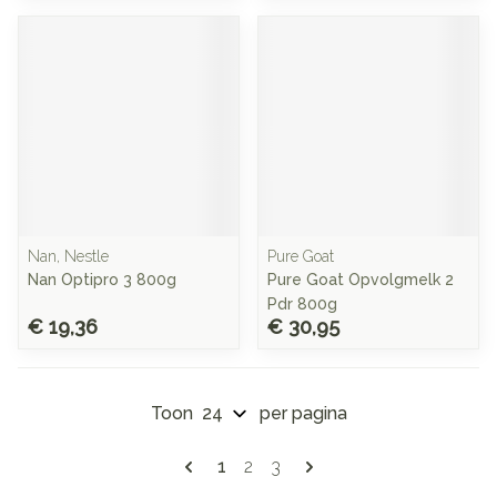
Nan, Nestle
Pure Goat
Nan Optipro 3 800g
Pure Goat Opvolgmelk 2
Pdr 800g
€ 19,36
€ 30,95
Toon
per pagina
Pagina's
U lees momenteel pagina
Pagina
Pagina
1
2
3