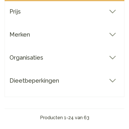
Doorgaan naar productlijst
Prijs
filter
Merken
filter
Organisaties
filter
Dieetbeperkingen
filter
Producten
1
-
24
van
63