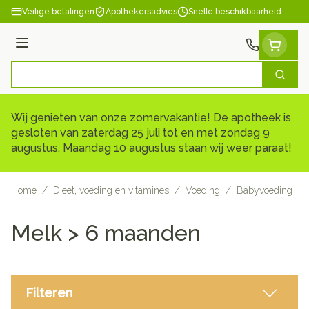
Ga naar de inhoud
Veilige betalingen
Apothekersadvies
Snelle beschikbaarheid
Menu
Zoek
Product, merk, categorie...
Wij genieten van onze zomervakantie! De apotheek is
gesloten van zaterdag 25 juli tot en met zondag 9
augustus. Maandag 10 augustus staan wij weer paraat!
Home
/
Dieet, voeding en vitamines
/
Voeding
/
Babyvoeding
/
Melk > 6 maanden
Filteren