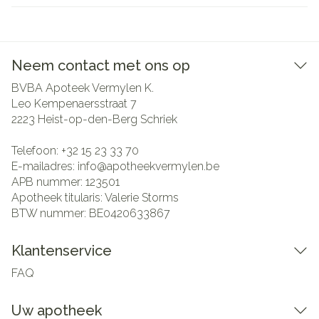
Neem contact met ons op
BVBA Apoteek Vermylen K.
Leo Kempenaersstraat 7
2223
Heist-op-den-Berg Schriek
Telefoon:
+32 15 23 33 70
E-mailadres:
info@
apotheekvermylen.be
APB nummer:
123501
Apotheek titularis:
Valerie Storms
BTW nummer:
BE0420633867
Klantenservice
FAQ
Uw apotheek