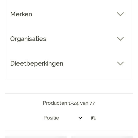
Merken
filter
Organisaties
filter
Dieetbeperkingen
filter
Producten
1
-
24
van
77
Sorteer op: