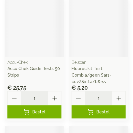
Accu-Chek
Belscan
Accu Chek Guide Tests 50
Fluorec.kit Test
Strips
Comb.a/geen Sars-
cov2&inf.a/b&rsv
€ 25,75
€ 5,20
Aantal
Aantal
Bestel
Bestel