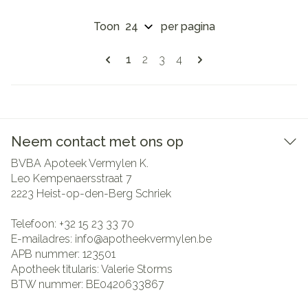
Toon
per pagina
Pagina's
U lees momenteel pagina
Pagina
Pagina
Pagina
1
2
3
4
Neem contact met ons op
BVBA Apoteek Vermylen K.
Leo Kempenaersstraat 7
2223
Heist-op-den-Berg Schriek
Telefoon:
+32 15 23 33 70
E-mailadres:
info@
apotheekvermylen.be
APB nummer:
123501
Apotheek titularis:
Valerie Storms
BTW nummer:
BE0420633867