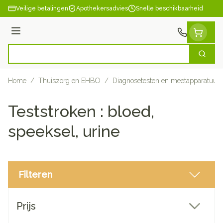
Ga naar de inhoud
Veilige betalingen
Apothekersadvies
Snelle beschikbaarheid
Menu
Zoek
Product, merk, categorie...
Home
/
Thuiszorg en EHBO
/
Diagnosetesten en meetapparatuur
Teststroken : bloed,
speeksel, urine
Filteren
Doorgaan naar productlijst
Prijs
filter