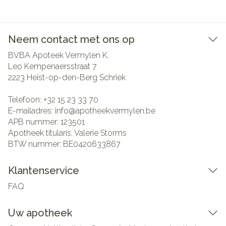
Neem contact met ons op
BVBA Apoteek Vermylen K.
Leo Kempenaersstraat 7
2223
Heist-op-den-Berg Schriek
Telefoon:
+32 15 23 33 70
E-mailadres:
info@
apotheekvermylen.be
APB nummer:
123501
Apotheek titularis:
Valerie Storms
BTW nummer:
BE0420633867
Klantenservice
FAQ
Uw apotheek