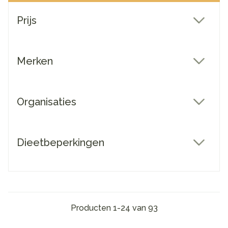
Doorgaan naar productlijst
Prijs
filter
Merken
filter
Organisaties
filter
Dieetbeperkingen
filter
Producten
1
-
24
van
93