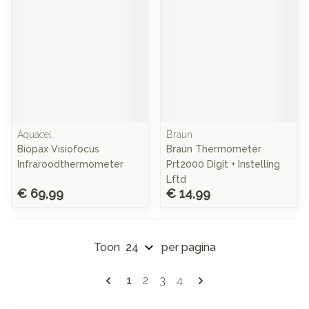
Aquacel
Braun
Biopax Visiofocus
Braun Thermometer
Infraroodthermometer
Prt2000 Digit + Instelling
Lftd
€ 69,99
€ 14,99
Toon
per pagina
Pagina's
U lees momenteel pagina
Pagina
Pagina
Pagina
1
2
3
4