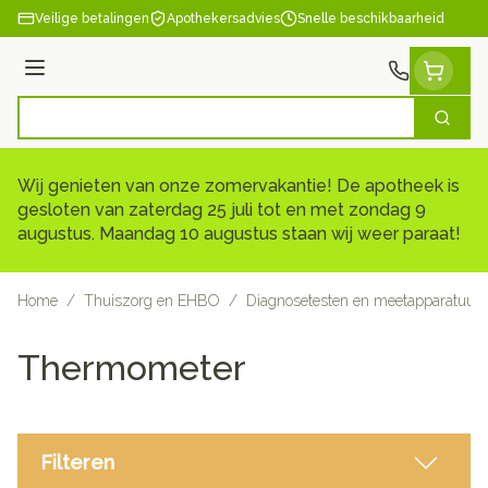
Ga naar de inhoud
Veilige betalingen
Apothekersadvies
Snelle beschikbaarheid
Menu
Zoek
Product, merk, categorie...
Wij genieten van onze zomervakantie! De apotheek is
gesloten van zaterdag 25 juli tot en met zondag 9
augustus. Maandag 10 augustus staan wij weer paraat!
Home
/
Thuiszorg en EHBO
/
Diagnosetesten en meetapparatuur
Thermometer
Filteren