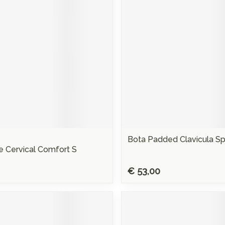
Mondmaskers
rging
Supplementen
Insectenwe
middelen
ssen
 -
d
d
Bota Padded Clavicula Spl
 Cervical Comfort S
Zelfbruiner
Scheren
€ 53,00