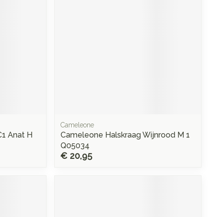
Cameleone
C1 Anat H
Cameleone Halskraag Wijnrood M 1
Q05034
€ 20,95