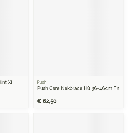
rende
Parfums en
geurproducten
int Xl
Push
Push Care Nekbrace H8 36-46cm T2
CBD
€ 62,50