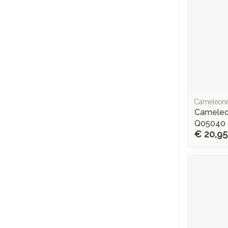
Cameleon
Cameleo
Q05040
€ 20,95